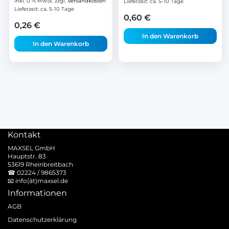
inkl. 0 % MwSt.
zzgl.
Versandkosten
Lieferzeit:
ca. 5-10 Tage
Lieferzeit:
ca. 5-10 Tage
0,60
€
0,26
€
In den Warenkorb
In den Warenkorb
Kontakt
MAXSEL GmbH
Hauptstr. 83
53619 Rheinbreitbach
☎
02224 / 9865373
📧
info(ät)maxsel.de
Informationen
AGB
Datenschutzerklärung