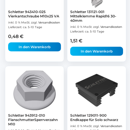
Schletter 943410-025
Schletter 131121-001
Vierkantschraube M10x25 VA
Mittelklemme Rapid16 30-
40mm
inkl. 0 % MwSt.
zzgl.
Versandkosten
inkl. 0 % MwSt.
zzgl.
Versandkosten
Lieferzeit:
ca. 5-10 Tage
Lieferzeit:
ca. 5-10 Tage
0,48
€
1,51
€
In den Warenkorb
In den Warenkorb
Schletter 943912-010
Schletter 129011-900
FlanschmutterSperrverzahn
Endkappe für Solo schwarz
M10
inkl. 0 % MwSt.
zzgl.
Versandkosten