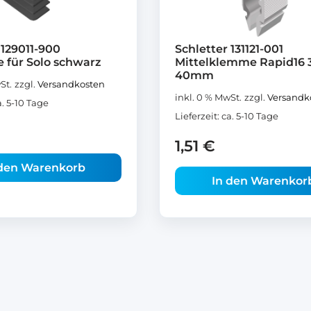
 129011-900
Schletter 131121-001
 für Solo schwarz
Mittelklemme Rapid16 
40mm
St.
zzgl.
Versandkosten
inkl. 0 % MwSt.
zzgl.
Versandk
a. 5-10 Tage
Lieferzeit:
ca. 5-10 Tage
1,51
€
 den Warenkorb
In den Warenkor