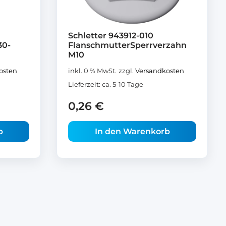
Schletter 943912-010
30-
FlanschmutterSperrverzahn
M10
osten
inkl. 0 % MwSt.
zzgl.
Versandkosten
Lieferzeit:
ca. 5-10 Tage
0,26
€
b
In den Warenkorb