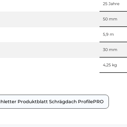
25 Jahre
50 mm
5,9 m
30 mm
4,25 kg
chletter Produktblatt Schrägdach ProfilePRO