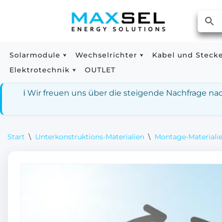
Zum
Inhalt
springen
Solarmodule
Wechselrichter
Kabel und Steck
Elektrotechnik
OUTLET
ℹ️ Wir freuen uns über die steigende Nachfrage n
Start
\
Unterkonstruktions-Materialien
\
Montage-Materialie