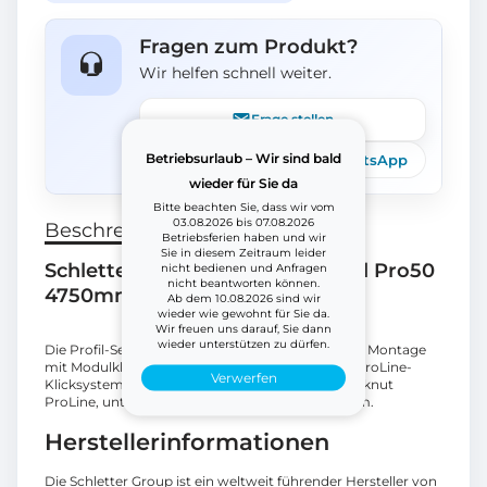
Fragen zum Produkt?
Wir helfen schnell weiter.
Frage stellen
Betriebsurlaub – Wir sind bald
Telefon
E-Mail
WhatsApp
wieder für Sie da
Bitte beachten Sie, dass wir vom
03.08.2026 bis 07.08.2026
Beschreibung
Betriebsferien haben und wir
Sie in diesem Zeitraum leider
Schletter 120021-94750 Tagprofil Pro50
nicht bedienen und Anfragen
nicht beantworten können.
4750mm schwarz eloxiert
Ab dem 10.08.2026 sind wir
wieder wie gewohnt für Sie da.
Wir freuen uns darauf, Sie dann
wieder unterstützen zu dürfen.
Die Profil-Serie ProLine mit passendem Zubehör. Montage
mit Modulklemmen der Serie ProLine und dem ProLine-
Verwerfen
Klicksystem. Mechanische Anbindung: Oben Klicknut
ProLine, unten Schraubkanal M10, 30mm x 50mm.
Herstellerinformationen
Die Schletter Group ist ein weltweit führender Hersteller von