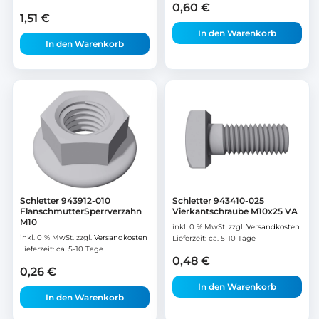
0,60
€
1,51
€
In den Warenkorb
In den Warenkorb
Schletter 943912-010
Schletter 943410-025
FlanschmutterSperrverzahn
Vierkantschraube M10x25 VA
M10
inkl. 0 % MwSt.
zzgl.
Versandkosten
inkl. 0 % MwSt.
zzgl.
Versandkosten
Lieferzeit:
ca. 5-10 Tage
Lieferzeit:
ca. 5-10 Tage
0,48
€
0,26
€
In den Warenkorb
In den Warenkorb