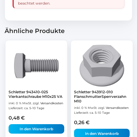
beachtet werden.
Ähnliche Produkte
Schletter 943410-025
Schletter 943912-010
Vierkantschraube M10x25 VA
FlanschmutterSperrverzahn
M10
inkl. 0 % MwSt.
zzgl.
Versandkosten
inkl. 0 % MwSt.
zzgl.
Versandkosten
Lieferzeit:
ca. 5-10 Tage
Lieferzeit:
ca. 5-10 Tage
0,48
€
0,26
€
In den Warenkorb
In den Warenkorb