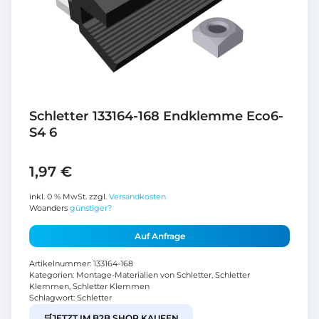
Schletter 133164-168 Endklemme Eco6-
S4 6
1,97
€
inkl. 0 % MwSt.
zzgl.
Versandkosten
Woanders
günstiger?
Auf Anfrage
Artikelnummer:
133164-168
Kategorien:
Montage-Materialien von Schletter
,
Schletter
Klemmen
,
Schletter Klemmen
Schlagwort:
Schletter
🛒
JETZT IM B2B SHOP KAUFEN