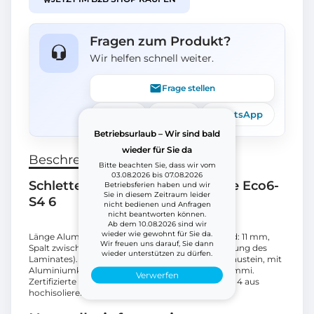
Fragen zum Produkt?
Wir helfen schnell weiter.
Frage stellen
Telefon
E-Mail
WhatsApp
Betriebsurlaub – Wir sind bald
wieder für Sie da
Beschreibung
Bitte beachten Sie, dass wir vom
03.08.2026 bis 07.08.2026
Schletter 133164-168 Endklemme Eco6-
Betriebsferien haben und wir
Sie in diesem Zeitraum leider
S4 6
nicht bedienen und Anfragen
nicht beantworten können.
Ab dem 10.08.2026 sind wir
wieder wie gewohnt für Sie da.
Länge Aluminium-Klemme: 70 mm, Glaseinstand: 11 mm,
Wir freuen uns darauf, Sie dann
Spalt zwischen Modulen: ca. 22 mm, (keine Pressung des
wieder unterstützen zu dürfen.
Laminates). Mit Zubehör M8 x 20, ohne Einklickbaustein, mit
Aluminiumklemme umschließendem EPDM-Gummi.
Verwerfen
Zertifizierte Klemmen für Module First Solar Serie 4 aus
hochisolierendem EPDM-Gummiwerkstoff.