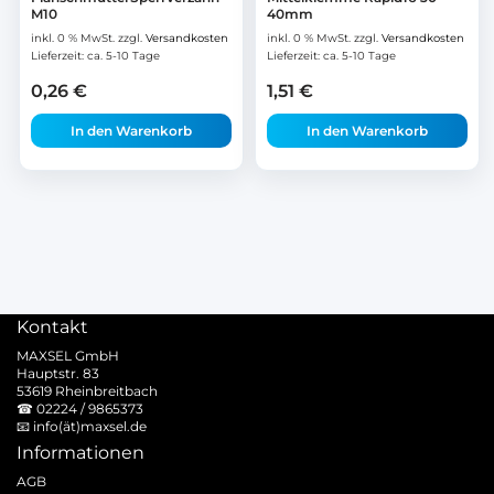
M10
40mm
inkl. 0 % MwSt.
zzgl.
Versandkosten
inkl. 0 % MwSt.
zzgl.
Versandkosten
Lieferzeit:
ca. 5-10 Tage
Lieferzeit:
ca. 5-10 Tage
0,26
€
1,51
€
In den Warenkorb
In den Warenkorb
Kontakt
MAXSEL GmbH
Hauptstr. 83
53619 Rheinbreitbach
☎
02224 / 9865373
📧
info(ät)maxsel.de
Informationen
AGB