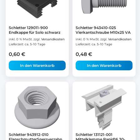
Schletter 129011-900
Schletter 943410-025
Endkappe für Solo schwarz
Vierkantschraube M10x25 VA
inkl. 0 % MwSt.
zzgl.
Versandkosten
inkl. 0 % MwSt.
zzgl.
Versandkosten
Lieferzeit:
ca. 5-10 Tage
Lieferzeit:
ca. 5-10 Tage
0,60
€
0,48
€
In den Warenkorb
In den Warenkorb
Schletter 943912-010
Schletter 131121-001
FlanschmutterSperrverzahn
Mittelklemme Rapid16 30-