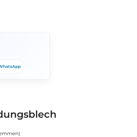
WhatsApp
rdungsblech
Klemmen)