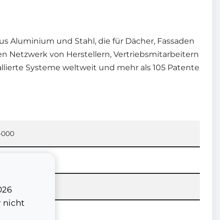
us Aluminium und Stahl, die für Dächer, Fassaden
n Netzwerk von Herstellern, Vertriebsmitarbeitern
tallierte Systeme weltweit und mehr als 105 Patente
-000
er
er
026
 nicht
e