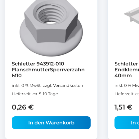
Schletter 943912-010
Schletter 
FlanschmutterSperrverzahn
Endklemm
M10
40mm
inkl. 0 % MwSt.
zzgl.
Versandkosten
inkl. 0 % Mw
Lieferzeit:
ca. 5-10 Tage
Lieferzeit:
c
0,26
€
1,51
€
In den Warenkorb
In