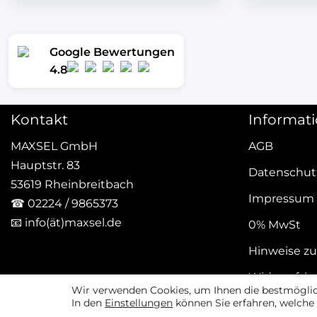
Google Bewertungen
4.8
Kontakt
Informat
MAXSEL GmbH
AGB
Hauptstr. 83
Datenschut
53619 Rheinbreitbach
Impressum
☎
02224 / 9865373
📧
info(ät)maxsel.de
0% MwSt
Hinweise zu
Widerrufsb
Wir verwenden Cookies, um Ihnen die bestmöglich
In den
Einstellungen
können Sie erfahren, welche 
Vertrag w