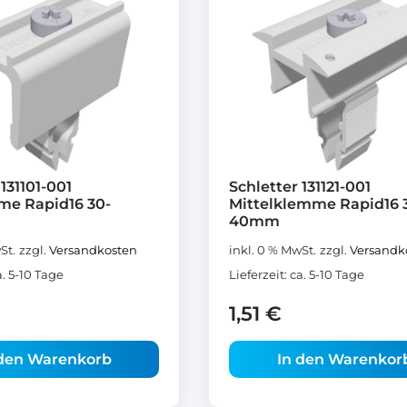
131101-001
Schletter 131121-001
e Rapid16 30-
Mittelklemme Rapid16 
40mm
St.
zzgl.
Versandkosten
inkl. 0 % MwSt.
zzgl.
Versandk
a. 5-10 Tage
Lieferzeit:
ca. 5-10 Tage
1,51
€
 den Warenkorb
In den Warenkor