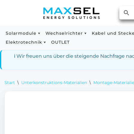
Zum
Inhalt
springen
Solarmodule
Wechselrichter
Kabel und Steck
Elektrotechnik
OUTLET
ℹ️ Wir freuen uns über die steigende Nachfrage n
Start
\
Unterkonstruktions-Materialien
\
Montage-Materialie