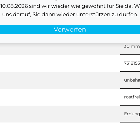
0.08.2026 sind wir wieder wie gewohnt für Sie da. W
44 m
uns darauf, Sie dann wieder unterstützen zu dürfen.
Verwerfen
9,5 m
30 mm
731815
unbeha
rostfre
Erdung