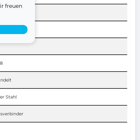
ir freuen
m
m
58
ndelt
ier Stahl
sverbinder