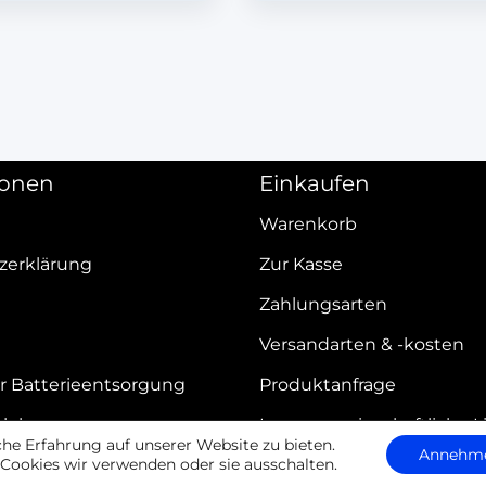
ionen
Einkaufen
Warenkorb
zerklärung
Zur Kasse
Zahlungsarten
Versandarten & -kosten
r Batterieentsorgung
Produktanfrage
elehrung
Innergemeinschaftliche L
e Erfahrung auf unserer Website zu bieten.
Annehm
Cookies wir verwenden oder sie ausschalten.
iderrufen