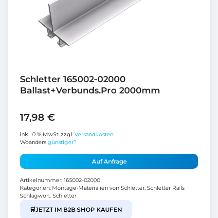
Schletter 165002-02000
Ballast+Verbunds.Pro 2000mm
17,98
€
inkl. 0 % MwSt.
zzgl.
Versandkosten
Woanders
günstiger?
Auf Anfrage
Artikelnummer:
165002-02000
Kategorien:
Montage-Materialien von Schletter
,
Schletter Rails
Schlagwort:
Schletter
🛒
JETZT IM B2B SHOP KAUFEN