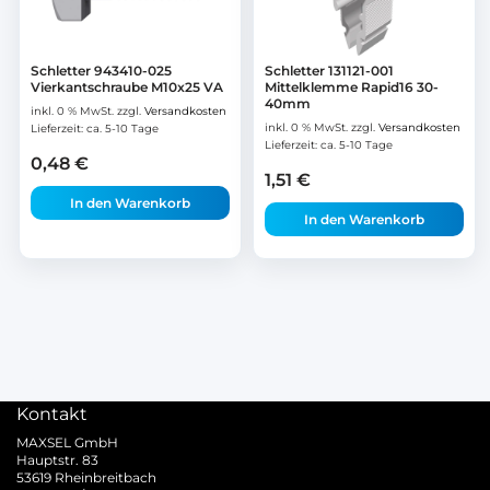
Schletter 943410-025
Schletter 131121-001
Vierkantschraube M10x25 VA
Mittelklemme Rapid16 30-
40mm
inkl. 0 % MwSt.
zzgl.
Versandkosten
inkl. 0 % MwSt.
zzgl.
Versandkosten
Lieferzeit:
ca. 5-10 Tage
Lieferzeit:
ca. 5-10 Tage
0,48
€
1,51
€
In den Warenkorb
In den Warenkorb
Kontakt
MAXSEL GmbH
Hauptstr. 83
53619 Rheinbreitbach