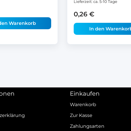
Lieferzeit:
ca. 5-10 Tage
0,26
€
 den Warenkorb
In den Warenkor
ionen
Einkaufen
Warenkorb
zerklärung
Zur Kasse
Zahlungsarten