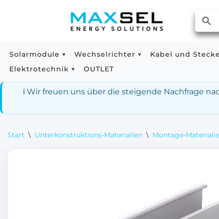
Zum
Inhalt
springen
Solarmodule
Wechselrichter
Kabel und Steck
Elektrotechnik
OUTLET
ℹ️ Wir freuen uns über die steigende Nachfrage n
Start
\
Unterkonstruktions-Materialien
\
Montage-Materialie