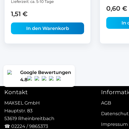
Lieferzeit:
ca. 5-10 Tage
0,60
€
1,51
€
In
In den Warenkorb
Google Bewertungen
4.8
Kontakt
Informat
MAXSEL GmbH
AGB
Hauptstr. 83
Datenschut
53619 Rheinbreitbach
Impressum
☎
02224 / 9865373