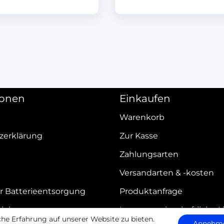
ionen
Einkaufen
Warenkorb
zerklärung
Zur Kasse
Zahlungsarten
Versandarten & -kosten
r Batterieentsorgung
Produktanfrage
elehrung
Innergemeinschaftliche L
e Erfahrung auf unserer Website zu bieten.
Annehm