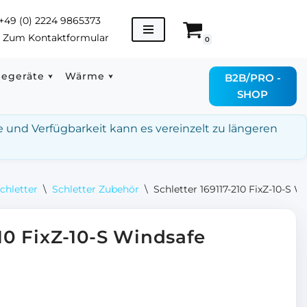
+49 (0) 2224 9865373
→
Zum Kontaktformular
0
degeräte
Wärme
B2B/PRO -
SHOP
e und Verfügbarkeit kann es vereinzelt zu längeren
chletter
\
Schletter Zubehör
\
Schletter 169117-210 FixZ-10-
210 FixZ-10-S Windsafe