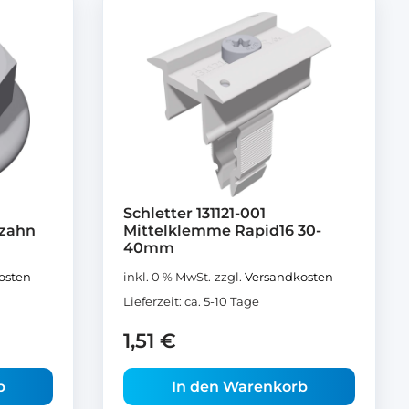
Schletter 131121-001
rzahn
Mittelklemme Rapid16 30-
40mm
osten
inkl. 0 % MwSt.
zzgl.
Versandkosten
Lieferzeit:
ca. 5-10 Tage
1,51
€
b
In den Warenkorb