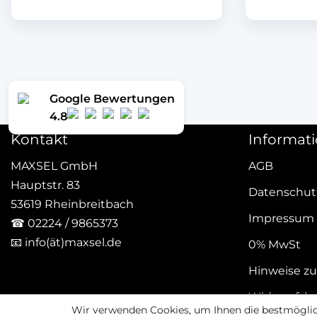
Google Bewertungen
4.8
Kontakt
Informat
MAXSEL GmbH
AGB
Hauptstr. 83
Datenschut
53619 Rheinbreitbach
Impressum
☎
02224 / 9865373
📧
info(ät)maxsel.de
0% MwSt
Hinweise zu
Widerrufsb
Wir verwenden Cookies, um Ihnen die bestmöglich