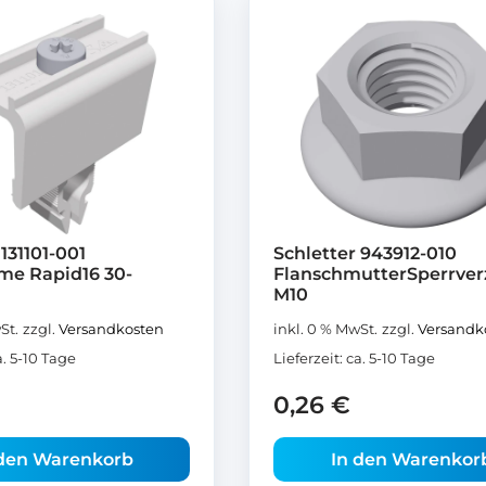
131101-001
Schletter 943912-010
e Rapid16 30-
FlanschmutterSperrve
M10
St.
zzgl.
Versandkosten
inkl. 0 % MwSt.
zzgl.
Versandk
a. 5-10 Tage
Lieferzeit:
ca. 5-10 Tage
0,26
€
 den Warenkorb
In den Warenkor