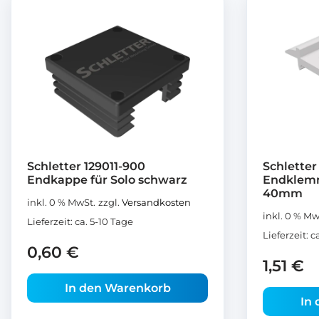
Schletter 129011-900
Schletter 
Endkappe für Solo schwarz
Endklemm
40mm
inkl. 0 % MwSt.
zzgl.
Versandkosten
inkl. 0 % Mw
Lieferzeit:
ca. 5-10 Tage
Lieferzeit:
c
0,60
€
1,51
€
In den Warenkorb
In