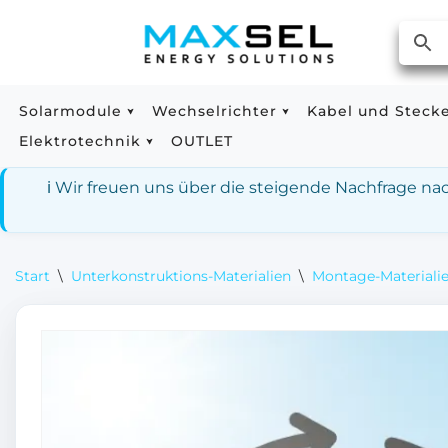
Zum
Inhalt
springen
Solarmodule
Wechselrichter
Kabel und Steck
Elektrotechnik
OUTLET
ℹ️ Wir freuen uns über die steigende Nachfrage n
Start
\
Unterkonstruktions-Materialien
\
Montage-Materialie