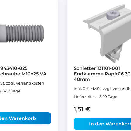
 943410-025
Schletter 131101-001
schraube M10x25 VA
Endklemme Rapid16 30
40mm
St.
zzgl.
Versandkosten
inkl. 0 % MwSt.
zzgl.
Versandk
a. 5-10 Tage
Lieferzeit:
ca. 5-10 Tage
1,51
€
 den Warenkorb
In den Warenkor