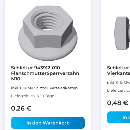
Schletter 943912-010
Schletter
FlanschmutterSperrverzahn
Vierkant
M10
inkl. 0 % Mw
inkl. 0 % MwSt.
zzgl.
Versandkosten
Lieferzeit:
c
Lieferzeit:
ca. 5-10 Tage
0,48
€
0,26
€
In
In den Warenkorb