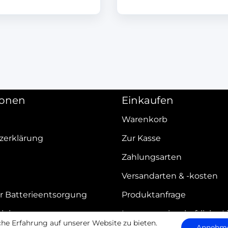
ionen
Einkaufen
Warenkorb
zerklärung
Zur Kasse
Zahlungsarten
Versandarten & -kosten
r Batterieentsorgung
Produktanfrage
elehrung
Innergemeinschaftliche L
e Erfahrung auf unserer Website zu bieten.
Annehm