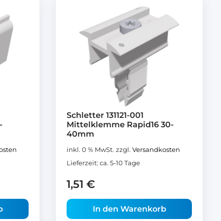
Schletter 131121-001
-
Mittelklemme Rapid16 30-
40mm
osten
inkl. 0 % MwSt.
zzgl.
Versandkosten
Lieferzeit:
ca. 5-10 Tage
1,51
€
b
In den Warenkorb