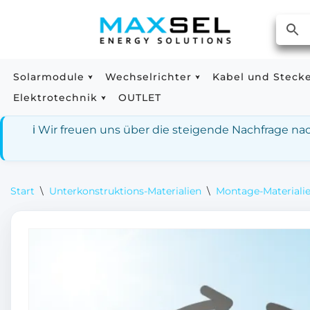
Zum
Inhalt
springen
Solarmodule
Wechselrichter
Kabel und Steck
Elektrotechnik
OUTLET
ℹ️ Wir freuen uns über die steigende Nachfrage n
Start
\
Unterkonstruktions-Materialien
\
Montage-Materialie