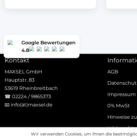
Google Bewertungen
4.8
Kontakt
Informat
MAXSEL GmbH
AGB
Hauptstr. 83
Datenschut
53619 Rheinbreitbach
Impressum
☎
02224 / 9865373
📧
info(ät)maxsel.de
0% MwSt
Hinweise zu
Widerrufsb
Wir verwenden Cookies, um Ihnen die bestmöglich