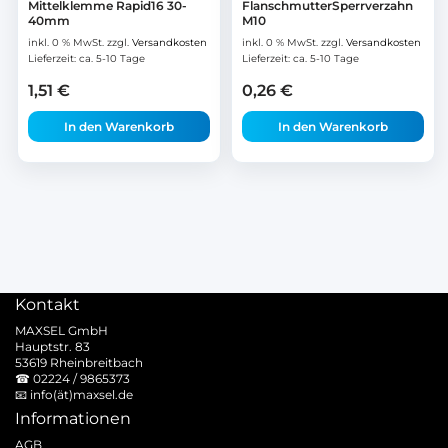
Mittelklemme Rapid16 30-
FlanschmutterSperrverzahn
40mm
M10
inkl. 0 % MwSt.
zzgl.
Versandkosten
inkl. 0 % MwSt.
zzgl.
Versandkosten
Lieferzeit:
ca. 5-10 Tage
Lieferzeit:
ca. 5-10 Tage
1,51
€
0,26
€
In den Warenkorb
In den Warenkorb
Kontakt
MAXSEL GmbH
Hauptstr. 83
53619 Rheinbreitbach
☎
02224 / 9865373
📧
info(ät)maxsel.de
Informationen
AGB