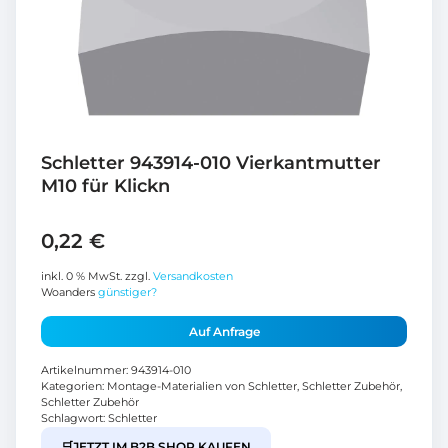
Schletter 943914-010 Vierkantmutter
M10 für Klickn
0,22
€
inkl. 0 % MwSt.
zzgl.
Versandkosten
Woanders
günstiger?
Auf Anfrage
Artikelnummer:
943914-010
Kategorien:
Montage-Materialien von Schletter
,
Schletter Zubehör
,
Schletter Zubehör
Schlagwort:
Schletter
🛒
JETZT IM B2B SHOP KAUFEN