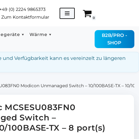
+49 (0) 2224 9865373
→
Zum Kontaktformular
0
degeräte
Wärme
B2B/PRO -
SHOP
e und Verfügbarkeit kann es vereinzelt zu längeren
U083FN0 Modicon Unmanaged Switch – 10/100BASE-TX – 10/100BA
ric MCSESU083FN0
ed Switch –
0/100BASE-TX – 8 port(s)