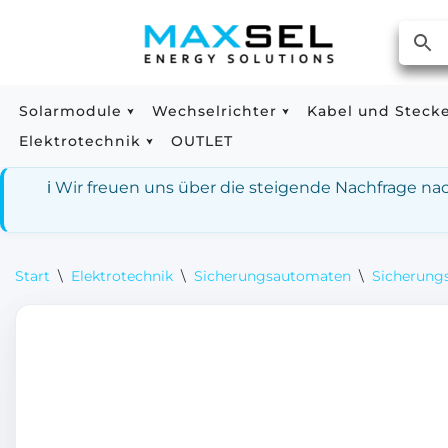
Zum
Inhalt
springen
Solarmodule
Wechselrichter
Kabel und Steck
Elektrotechnik
OUTLET
ℹ️ Wir freuen uns über die steigende Nachfrage n
Start
\
Elektrotechnik
\
Sicherungsautomaten
\
Sicherungs