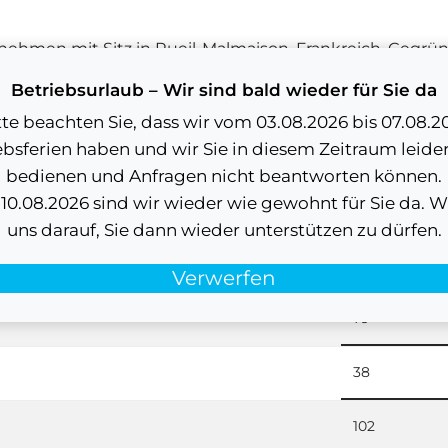
rnehmen mit Sitz in Rueil-Malmaison, Frankreich. Gegrün
g, die auf Effizienz und Nachhaltigkeit abzielen. Das U
Betriebsurlaub – Wir sind bald wieder für Sie da
tte beachten Sie, dass wir vom 03.08.2026 bis 07.08.2
ebsferien haben und wir Sie in diesem Zeitraum leider
bedienen und Anfragen nicht beantworten können.
0.08.2026 sind wir wieder wie gewohnt für Sie da. W
MCSESU083
uns darauf, Sie dann wieder unterstützen zu dürfen.
Schneider Ele
Verwerfen
79
38
102