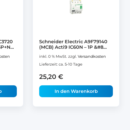
C3720
Schneider Electric A9F79140
P+N...
(MCB) Acti9 IC60N – 1P &#8...
osten
inkl. 0 % MwSt.
zzgl.
Versandkosten
Lieferzeit:
ca. 5-10 Tage
25,20
€
b
In den Warenkorb