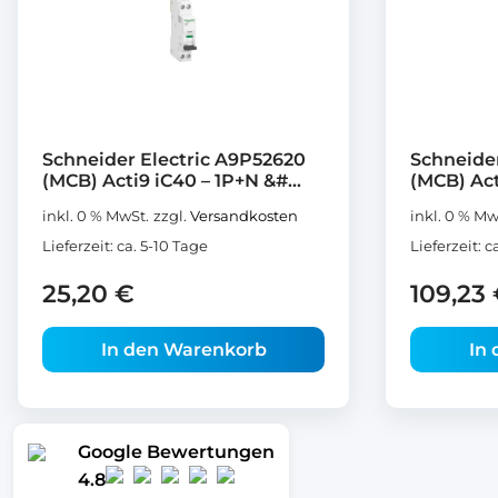
Schneider Electric A9P52620
Schneide
(MCB) Acti9 iC40 – 1P+N &#...
(MCB) Act
inkl. 0 % MwSt.
zzgl.
Versandkosten
inkl. 0 % Mw
Lieferzeit:
ca. 5-10 Tage
Lieferzeit:
c
25,20
€
109,23
In den Warenkorb
In
Google Bewertungen
4.8