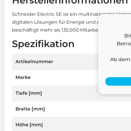
Herstellerinformationen
Schneider Electric SE ist ein multinationales Unte
digitalen Lösungen für Energie und Automatisierun
beschäftigt mehr als 135.000 Mitarbeiter weltweit.
Bi
Spezifikation
Betri
Ab dem 1
Artikelnummer
Marke
Tiefe [mm]
Breite [mm]
Höhe [mm]