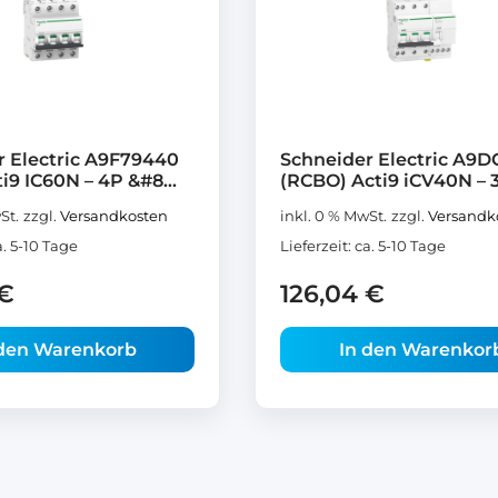
r Electric A9F79440
Schneider Electric A9D
i9 IC60N – 4P &#8...
(RCBO) Acti9 iCV40N – 3
St.
zzgl.
Versandkosten
inkl. 0 % MwSt.
zzgl.
Versandk
a. 5-10 Tage
Lieferzeit:
ca. 5-10 Tage
€
126,04
€
 den Warenkorb
In den Warenkor