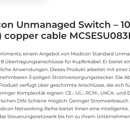
icon Unmanaged Switch – 1
(s) copper cable MCSESU08
-Sortiments, einem Angebot von Modicon Standard Unm
er 8 Übertragungsanschlüsse für Kupferkabel. Er bietet 
liche Anwendungen. Dieses Produkt arbeitet mit einer
abnehmbaren 3-poligen Stromversorgungsstecker. Die A
 Produkt verfügt über geschirmte Anschlüsse, die sich fü
inger Komplexität eignen. CE-, UL-, RCM-, UKCA- und E
rischen DIN-Schiene möglich. Geringer Stromverbrauch
dicon Networking-Reihe bietet Ihnen eine intelligente, 
r das Steuerungsnetzwerk bis hin zu Ihrem Unternehme