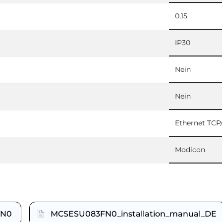
0,15
IP30
Nein
Nein
Ethernet TCP/
Modicon
FN0
MCSESU083FN0_installation_manual_DE