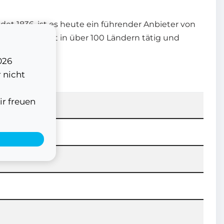
det 1836, ist es heute ein führender Anbieter von
nternehmen ist in über 100 Ländern tätig und
026
 nicht
ir freuen
FN0
ctric