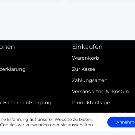
ionen
Einkaufen
Warenkorb
zerklärung
Zur Kasse
Zahlungsarten
Versandarten & -kosten
r Batterieentsorgung
Produktanfrage
elehrung
Innergemeinschaftliche L
e Erfahrung auf unserer Website zu bieten.
Annehm
Cookies wir verwenden oder sie ausschalten.
iderrufen