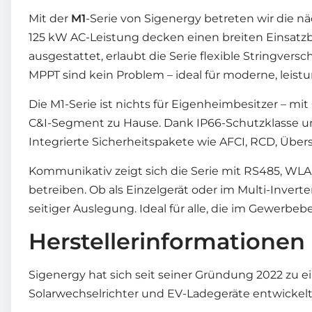
Mit der
M1
-Serie von Sigenergy betreten wir die nä
125 kW AC-Leistung decken einen breiten Einsatzb
ausgestattet, erlaubt die Serie flexible Stringver
MPPT sind kein Problem – ideal für moderne, leist
Die M1-Serie ist nichts für Eigenheimbesitzer – m
C&I-Segment zu Hause. Dank IP66-Schutzklasse u
Integrierte Sicherheitspakete wie AFCI, RCD, Über
Kommunikativ zeigt sich die Serie mit RS485, WL
betreiben. Ob als Einzelgerät oder im Multi-Inver
seitiger Auslegung. Ideal für alle, die im Gewerbebe
Herstellerinformationen
Sigenergy hat sich seit seiner Gründung 2022 z
Solarwechselrichter und EV-Ladegeräte entwickelt