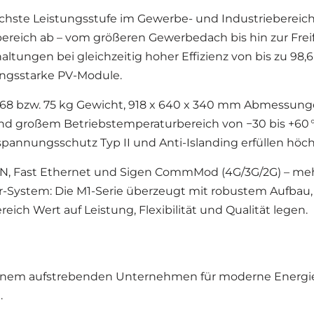
chste Leistungsstufe im Gewerbe- und Industriebereich. 
ereich ab – vom größeren Gewerbedach bis hin zur Freif
schaltungen bei gleichzeitig hoher Effizienz von bis zu 
ungsstarke PV-Module.
it 68 bzw. 75 kg Gewicht, 918 x 640 x 340 mm Abmessung
nd großem Betriebstemperaturbereich von −30 bis +60 
spannungsschutz Typ II und Anti-Islanding erfüllen hö
AN, Fast Ethernet und Sigen CommMod (4G/3G/2G) – mehr
ter-System: Die M1-Serie überzeugt mit robustem Aufbau
reich Wert auf Leistung, Flexibilität und Qualität legen.
u einem aufstrebenden Unternehmen für moderne Energi
.