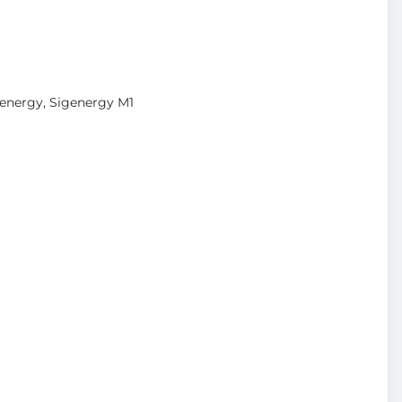
genergy
,
Sigenergy M1