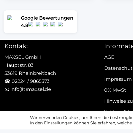
Google Bewertungen
4.8
Kontakt
Informat
MAXSEL GmbH
AGB
Hauptstr. 83
Datenschut
53619 Rheinbreitbach
Impressum
☎
02224 / 9865373
📧
info(ät)maxsel.de
0% MwSt
Hinweise zu
Widerrufsb
Wir verwenden Cookies, um Ihnen die bestmöglich
In den
Einstellungen
können Sie erfahren, welche 
Vertrag w