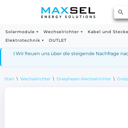
Zum
Inhalt
springen
Solarmodule
Wechselrichter
Kabel und Steck
Elektrotechnik
OUTLET
ℹ️ Wir freuen uns über die steigende Nachfrage n
Start
\
Wechselrichter
\
Dreiphasen-Wechselrichter
\
Drei