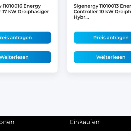
 11010016 Energy
Sigenergy 11010013 Ene
r 17 kW Dreiphasiger
Controller 10 kW Dreip
Hybr...
reis anfragen
Preis anfragen
Weiterlesen
Weiterlesen
ionen
Einkaufen