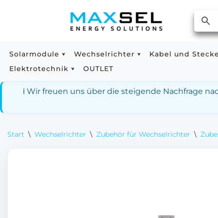
Zum
Inhalt
springen
Solarmodule
Wechselrichter
Kabel und Steck
Elektrotechnik
OUTLET
ℹ️ Wir freuen uns über die steigende Nachfrage n
Start
\
Wechselrichter
\
Zubehör für Wechselrichter
\
Zube