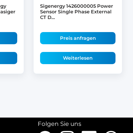
rgy
Sigenergy 1426000005 Power
hasiger
Sensor Single Phase External
CT D...
Preis anfragen
Weiterlesen
Folgen Sie uns