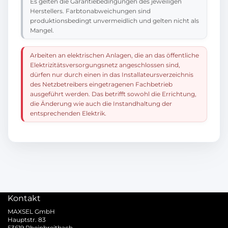
Es gelten die Garantiebedingungen des jeweiligen
Herstellers. Farbtonabweichungen sind
produktionsbedingt unvermeidlich und gelten nicht als
Mangel.
Arbeiten an elektrischen Anlagen, die an das öffentliche
Elektrizitätsversorgungsnetz angeschlossen sind,
dürfen nur durch einen in das Installateursverzeichnis
des Netzbetreibers eingetragenen Fachbetrieb
ausgeführt werden. Das betrifft sowohl die Errichtung,
die Änderung wie auch die Instandhaltung der
entsprechenden Elektrik.
Kontakt
MAXSEL GmbH
Hauptstr. 83
53619 Rheinbreitbach