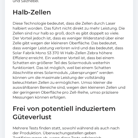
und Salznebel.
Halb-Zellen
Diese Technologie bedeutet, dass die Zellen durch Laser
halbiert worden. Das führt nicht direkt zu mehr Leistung. Die
Zellen sind nur halb so groß, doch es gibt doppelt so viele.
Der Vorteil jedoch ist, dass es weniger Widerstand über einer
Zelle gibt wegen der kleineren Oberfläche. Das bedeutet,
dass weniger Leistung verloren wird und das bedeutet, dass
Solar Fabrik Mono S3 370 W Halb-Zellen Zebra höhere
Effizienz erreicht. Ein weiterer Vorteil ist, dass bei einem
Schatten ein größerer Teil des Solarmoduls weiterhin
funktioniert. Das ist möglich, weil bei einem Schatten
Abschnitte eines Solarmoduls „übersprungen“ werden
können um die maximale Leistung der vollständig
beleuchteten Zellen zu ermöglichen. Umso kleiner die
auswählbaren Bereiche sind, wegen den kleineren Zellen und
der geringeren Oberfläche pro Zell-Reihe, umso präzisere
Messungen können erfolgen.
Frei von potentiell induziertem
Güteverlust
Mehrere Tests finden statt, sowohl während als auch nach
der Produktion. Überwachungsstellen geben
Zertifizierungen ab, wenn diese Tests erfolgreich