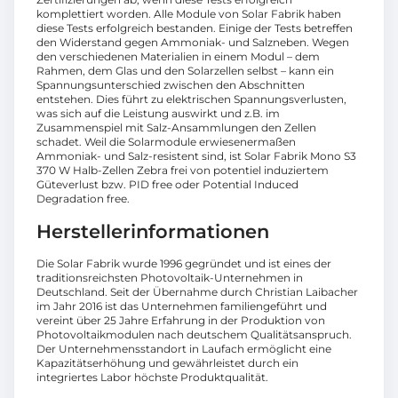
komplettiert worden. Alle Module von Solar Fabrik haben
diese Tests erfolgreich bestanden. Einige der Tests betreffen
den Widerstand gegen Ammoniak- und Salzneben. Wegen
den verschiedenen Materialien in einem Modul – dem
Rahmen, dem Glas und den Solarzellen selbst – kann ein
Spannungsunterschied zwischen den Abschnitten
entstehen. Dies führt zu elektrischen Spannungsverlusten,
was sich auf die Leistung auswirkt und z.B. im
Zusammenspiel mit Salz-Ansammlungen den Zellen
schadet. Weil die Solarmodule erwiesenermaßen
Ammoniak- und Salz-resistent sind, ist Solar Fabrik Mono S3
370 W Halb-Zellen Zebra frei von potentiel induziertem
Güteverlust bzw. PID free oder Potential Induced
Degradation free.
Herstellerinformationen
Die Solar Fabrik wurde 1996 gegründet und ist eines der
traditionsreichsten Photovoltaik-Unternehmen in
Deutschland. Seit der Übernahme durch Christian Laibacher
im Jahr 2016 ist das Unternehmen familiengeführt und
vereint über 25 Jahre Erfahrung in der Produktion von
Photovoltaikmodulen nach deutschem Qualitätsanspruch.
Der Unternehmensstandort in Laufach ermöglicht eine
Kapazitätserhöhung und gewährleistet durch ein
integriertes Labor höchste Produktqualität.