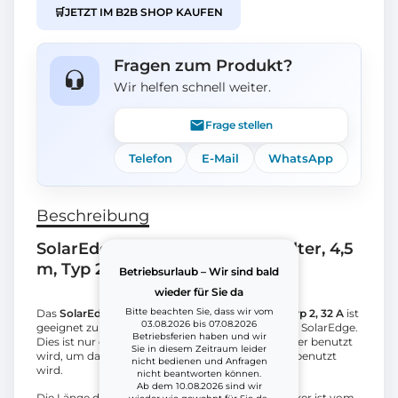
🛒
JETZT IM B2B SHOP KAUFEN
Fragen zum Produkt?
Wir helfen schnell weiter.
Frage stellen
Telefon
E-Mail
WhatsApp
Beschreibung
SolarEdge E-Ladekabel und -halter, 4,5
m, Typ 2, 32 A
Betriebsurlaub – Wir sind bald
wieder für Sie da
Bitte beachten Sie, dass wir vom
Das
SolarEdge E-Ladekabel und -halter, 4,5 m, Typ 2, 32 A
ist
03.08.2026 bis 07.08.2026
geeignet zur Benutzung mit EV-Ladegeräten von SolarEdge.
Betriebsferien haben und wir
Dies ist nur das Kabel und der Halter, wo der Halter benutzt
Sie in diesem Zeitraum leider
wird, um das Kabel zu befestigen, wenn es nicht benutzt
nicht bedienen und Anfragen
wird.
nicht beantworten können.
Ab dem 10.08.2026 sind wir
Die Länge des Kabels beträgt 4,5 m und der Stecker ist vom