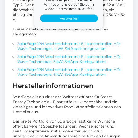
wieder wie gewohnt für Sie da.
Typ 2. Der maximale Durchsatz des Kabels beträgt 32 A. Weil
Wir freuen uns darauf, Sie dann
wieder unterstützen zu dürfen.
die Wechselrichter, zu welchem diese Kabel passen, ein-
phasig sind, ist die maximale Ladefähigkeit 7,4 kW (230 V × 32
Verwerfen
A).
Dieses Kabel und Halter passt zu den folgenden EV-
Ladegeräten:
SolarEdge 1PH Wechselrichter mit E Ladecontroller, HD-
Wave-Technologie, 4 kW, SetApp-Konfiguration
SolarEdge 1PH Wechselrichter mit E Ladecontroller, HD-
Wave-Technologie, 5 kW, SetApp-Konfiguration
SolarEdge 1PH Wechselrichter mit E Ladecontroller, HD-
Wave-Technologie, 6 kW, SetApp-Konfiguration
Herstellerinformationen
SolarEdge gilt als einer der Weltmarktführer für Smart
Energy Technologie – Finanzstärke, Kundennähe und ein
vielseitiges und innovatives Produktportfolio zeichnen den
Hersteller aus.
Das breite Portfolio von SolarEdge lässt keine Wünsche
offen: Es vereint Speicherlösungen, Wechselrichter und
Leistungsoptimierer mit ausgereifter Technik für
unterschiedliche Anwendungsbereiche. Mit den Lösungen