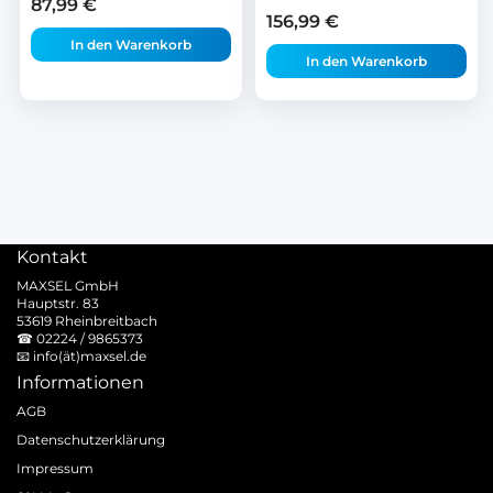
87,99
€
156,99
€
In den Warenkorb
In den Warenkorb
Kontakt
MAXSEL GmbH
Hauptstr. 83
53619 Rheinbreitbach
☎
02224 / 9865373
📧
info(ät)maxsel.de
Informationen
AGB
Datenschutzerklärung
Impressum