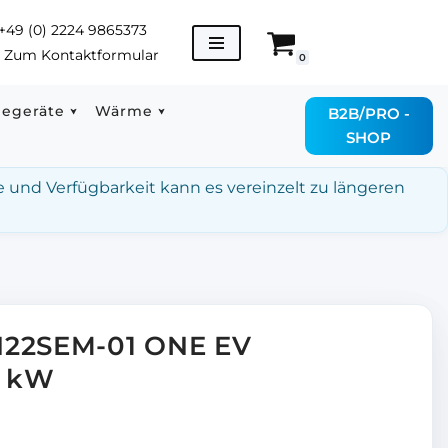
+49 (0) 2224 9865373
→
Zum Kontaktformular
0
degeräte
Wärme
B2B/PRO -
SHOP
e und Verfügbarkeit kann es vereinzelt zu längeren
N22SEM-01 ONE EV
2 kW