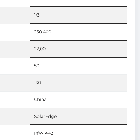
1/3
230,400
22,00
50
-30
China
SolarEdge
KfW 442