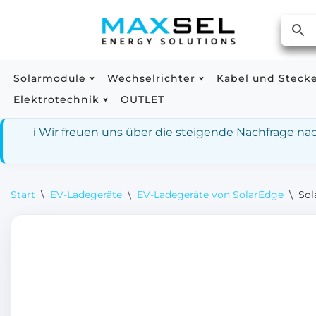
Zum
Inhalt
springen
Solarmodule
Wechselrichter
Kabel und Steck
Elektrotechnik
OUTLET
ℹ️ Wir freuen uns über die steigende Nachfrage n
Start
\
EV-Ladegeräte
\
EV-Ladegeräte von SolarEdge
\
So