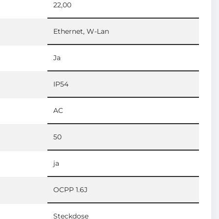
22,00
Ethernet, W-Lan
Ja
IP54
AC
50
ja
OCPP 1.6J
Steckdose