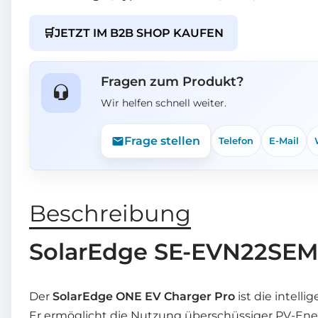
🛒
JETZT IM B2B SHOP KAUFEN
Fragen zum Produkt?
Wir helfen schnell weiter.
Frage stellen
Telefon
E-Mail
Beschreibung
SolarEdge SE-EVN22SE
Der
SolarEdge ONE EV Charger Pro
ist die intell
Er ermöglicht die Nutzung überschüssiger PV-Ener