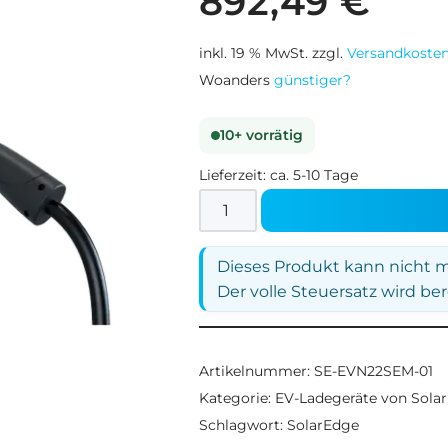
892,49
€
inkl. 19 % MwSt.
zzgl.
Versandkoste
Woanders
günstiger?
10+ vorrätig
Lieferzeit:
ca. 5-10 Tage
Dieses Produkt kann nicht m
Der volle Steuersatz wird be
Artikelnummer:
SE-EVN22SEM-01
Kategorie:
EV-Ladegeräte von Sola
Schlagwort:
SolarEdge