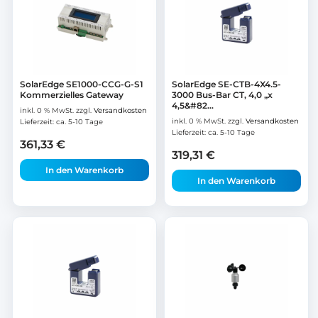
SolarEdge SE1000-CCG-G-S1
SolarEdge SE-CTB-4X4.5-
Kommerzielles Gateway
3000 Bus-Bar CT, 4,0 „x
4,5&#82...
inkl. 0 % MwSt.
zzgl.
Versandkosten
inkl. 0 % MwSt.
zzgl.
Versandkosten
Lieferzeit:
ca. 5-10 Tage
Lieferzeit:
ca. 5-10 Tage
361,33
€
319,31
€
In den Warenkorb
In den Warenkorb