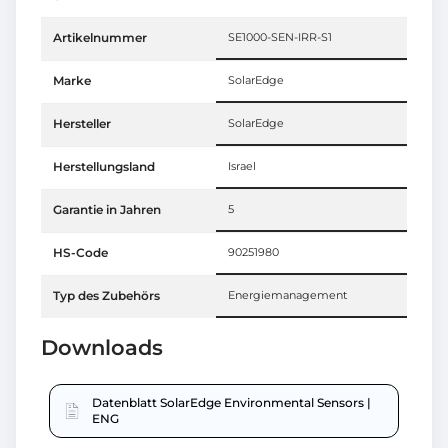
Artikelnummer
SE1000-SEN-IRR-S1
Marke
SolarEdge
Hersteller
SolarEdge
Herstellungsland
Israel
Garantie in Jahren
5
HS-Code
90251980
Typ des Zubehörs
Energiemanagement
Downloads
Datenblatt SolarEdge Environmental Sensors |
ENG