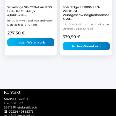
SolarEdge SE-CTB-4X4-1200
SolarEdge SE1000-SEN-
Bus-Bar CT, 4,0 „x
WIND-S1
4,0&#8220...
Windgeschwindigkeitssensor
4-20...
inkl. 0 % MwSt.
zzgl.
Versandkosten
inkl. 0 % MwSt.
zzgl.
Versandkosten
Lieferzeit:
ca. 5-10 Tage
Lieferzeit:
ca. 5-10 Tage
277,30
€
339,99
€
In den Warenkorb
In den Warenkorb
Kontakt
MAXSEL GmbH
Hauptstr. 83
53619 Rheinbreitbach
☎
02224 / 9865373
📧
info(ät)maxsel.de