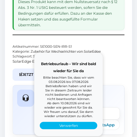
Dieses Produkt kann mit dem Nullsteuersatz nach § 12
Abs. 3 Nr. 1 UStG besteuert werden, sofern Sie die
Bedingungen dafür erfüllen. Dazu an der Kasse den
Haken setzen und das ausgefüllte Formular
übermitteln.
Artikelnummer:
SE1000-SEN-IRR-S1
Kategorie:
Zubehör für Wechselrichter von SolarEdge
Schlagwort:
SolarEdge
SolarEdge Einstrahlungssensor 0-1,4 V
Betriebsurlaub – Wir sind bald
wieder für Sie da
🛒
JETZT IM B2B SHOP KAUFEN
Bitte beachten Sie, dass wir vom
03.08.2026 bis 07.08.2026
Betriebsferien haben und wir
Sie in diesem Zeitraum leider
Fragen zum Produkt?
nicht bedienen und Anfragen
nicht beantworten können.
Wir helfen schnell weiter.
Ab dem 10.08.2026 sind wir
wieder wie gewohnt für Sie da.
Wir freuen uns darauf, Sie dann
Frage stellen
wieder unterstützen zu dürfen.
Telefon
E-Mail
WhatsApp
Verwerfen