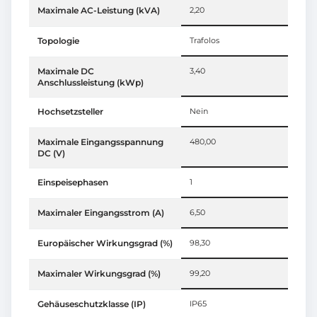
Maximale AC-Leistung (kVA)
2,20
Topologie
Trafolos
Maximale DC
3,40
Anschlussleistung (kWp)
Hochsetzsteller
Nein
Maximale Eingangsspannung
480,00
DC (V)
Einspeisephasen
1
Maximaler Eingangsstrom (A)
6,50
Europäischer Wirkungsgrad (%)
98,30
Maximaler Wirkungsgrad (%)
99,20
Gehäuseschutzklasse (IP)
IP65