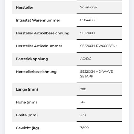
Hersteller
SolarEdge
Intrastat Warennummer
85044085
Hersteller Artikelbezeichnung
SE2200H
Hersteller Artikelnummer
SE2200H-RW000BEN4
Batteriekopplung
AC/DC
Herstellerbezeichnung
SE2200H HD-WAVE
SETAPP
Länge (mm)
280
Höhe (mm)
142
Breite (mm)
370
Gewicht (kg)
7,800