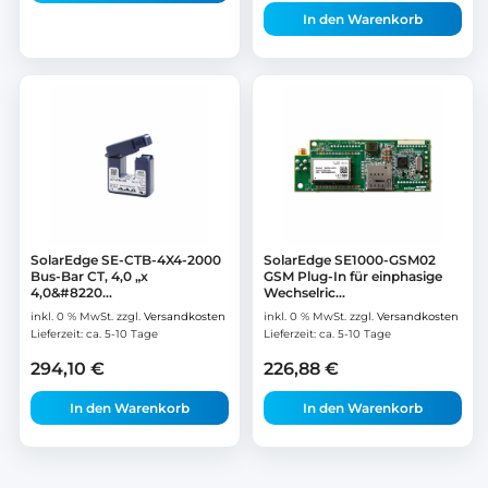
In den Warenkorb
SolarEdge SE-CTB-4X4-2000
SolarEdge SE1000-GSM02
Bus-Bar CT, 4,0 „x
GSM Plug-In für einphasige
4,0&#8220...
Wechselric...
inkl. 0 % MwSt.
zzgl.
Versandkosten
inkl. 0 % MwSt.
zzgl.
Versandkosten
Lieferzeit:
ca. 5-10 Tage
Lieferzeit:
ca. 5-10 Tage
294,10
€
226,88
€
In den Warenkorb
In den Warenkorb