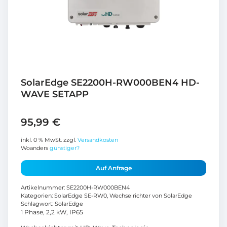
SolarEdge SE2200H-RW000BEN4 HD-
WAVE SETAPP
95,99
€
inkl. 0 % MwSt.
zzgl.
Versandkosten
Woanders
günstiger?
Auf Anfrage
Artikelnummer:
SE2200H-RW000BEN4
Kategorien:
SolarEdge SE-RW0
,
Wechselrichter von SolarEdge
Schlagwort:
SolarEdge
1 Phase, 2,2 kW, IP65