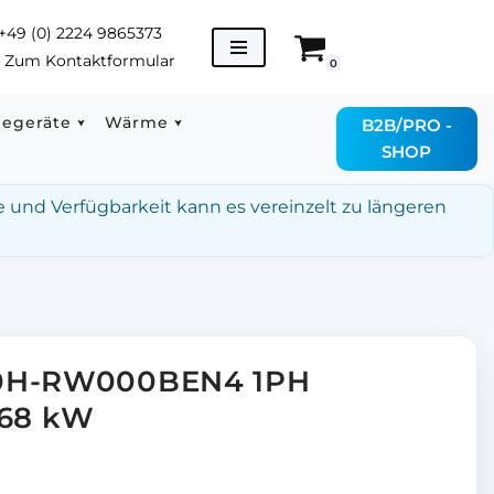
+49 (0) 2224 9865373
→
Zum Kontaktformular
0
degeräte
Wärme
B2B/PRO -
SHOP
e und Verfügbarkeit kann es vereinzelt zu längeren
80H-RW000BEN4 1PH
,68 kW