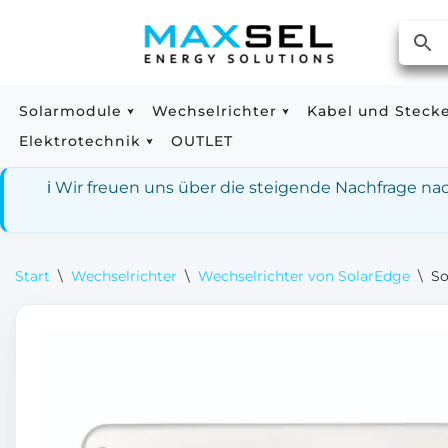
Zum
Inhalt
springen
Solarmodule
Wechselrichter
Kabel und Steck
Elektrotechnik
OUTLET
ℹ️ Wir freuen uns über die steigende Nachfrage n
Start
\
Wechselrichter
\
Wechselrichter von SolarEdge
\
So