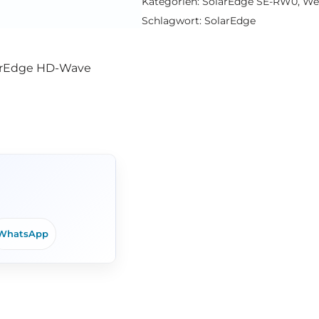
Kategorien:
SolarEdge SE-RW0
,
Wec
Schlagwort:
SolarEdge
larEdge HD-Wave
WhatsApp