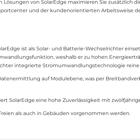
Lösungen von SolarEdge maximieren Sie zusätzlich die Re
rtcenter und der kundenorientierten Arbeitsweise des
Edge ist als Solar- und Batterie-Wechselrichter einsetzb
wandlungsfunktion, weshalb er zu hohen Energieerträgen
ter integrierte Stromumwandlungstechnologie reine 
e Datenermittlung auf Modulebene, was per Breitbandver
rt SolarEdge eine hohe Zuverlässigkeit mit zwölfjähriger
m Freien als auch in Gebäuden vorgenommen werden.