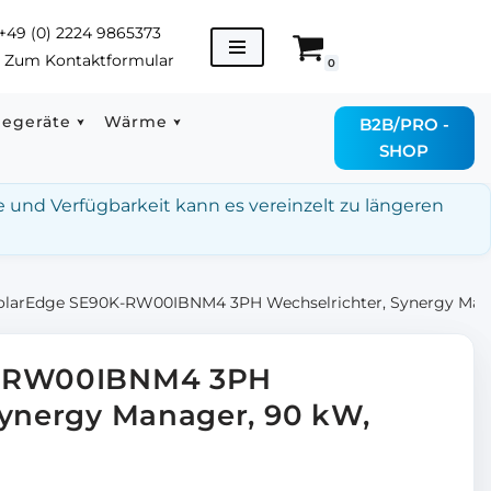
+49 (0) 2224 9865373
→
Zum Kontaktformular
0
degeräte
Wärme
B2B/PRO -
SHOP
e und Verfügbarkeit kann es vereinzelt zu längeren
olarEdge SE90K-RW00IBNM4 3PH Wechselrichter, Synergy Man
K-RW00IBNM4 3PH
Synergy Manager, 90 kW,