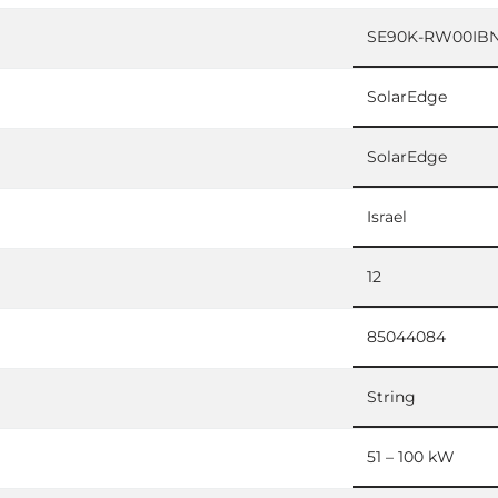
SE90K-RW00IB
SolarEdge
SolarEdge
Israel
12
85044084
String
51 – 100 kW