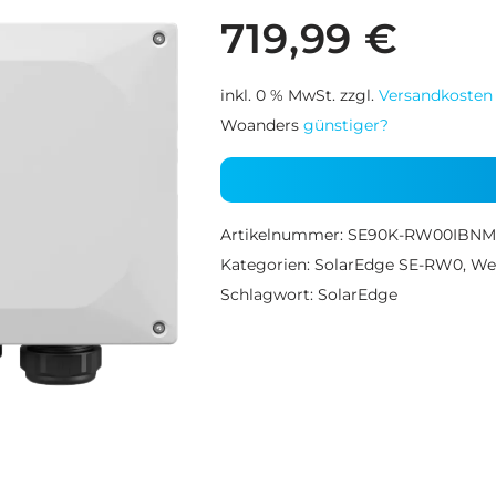
719,99
€
inkl. 0 % MwSt.
zzgl.
Versandkosten
Woanders
günstiger?
Artikelnummer:
SE90K-RW00IBNM
Kategorien:
SolarEdge SE-RW0
,
Wec
Schlagwort:
SolarEdge