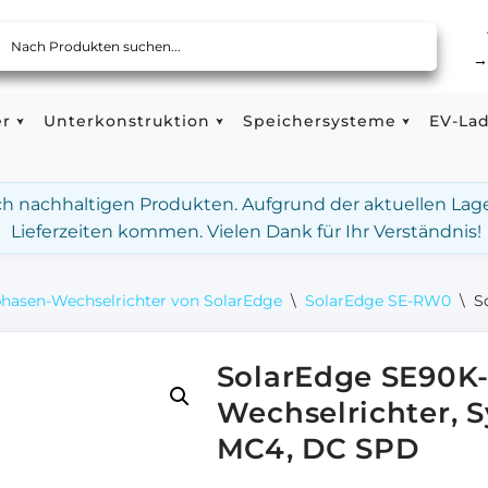
er
Unterkonstruktion
Speichersysteme
EV-La
ach nachhaltigen Produkten. Aufgrund der aktuellen Lag
Lieferzeiten kommen. Vielen Dank für Ihr Verständnis!
phasen-Wechselrichter von SolarEdge
\
SolarEdge SE-RW0
\
S
SolarEdge SE90
Wechselrichter, 
MC4, DC SPD