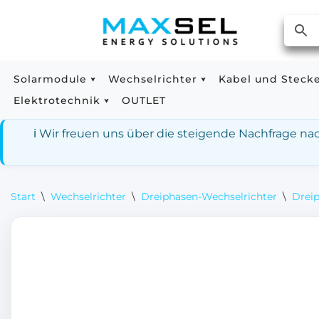
Zum
Inhalt
springen
Solarmodule
Wechselrichter
Kabel und Steck
Elektrotechnik
OUTLET
ℹ️ Wir freuen uns über die steigende Nachfrage n
Start
\
Wechselrichter
\
Dreiphasen-Wechselrichter
\
Drei