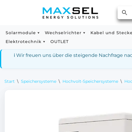
Zum
Inhalt
springen
Solarmodule
Wechselrichter
Kabel und Steck
Elektrotechnik
OUTLET
ℹ️ Wir freuen uns über die steigende Nachfrage n
Start
\
Speichersysteme
\
Hochvolt-Speichersysteme
\
Hoc