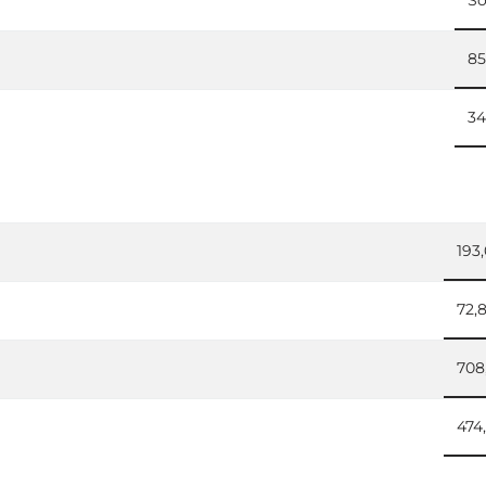
8
3
193
72,
708
474