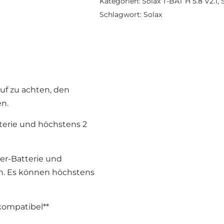
Kategorien:
Solax T-BAT H 5.8 V2.1
,
Schlagwort:
Solax
auf zu achten, den
n.
terie und höchstens 2
er-Batterie und
n. Es können höchstens
 kompatibel**