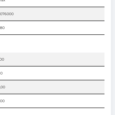
5076000
480
,00
80
,00
,00