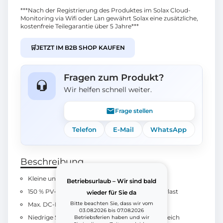
***Nach der Registrierung des Produktes im Solax Cloud-
Monitoring via Wifi oder Lan gewährt Solax eine zusätzliche,
kostenfreie Teilegarantie über 5 Jahre***
🛒
JETZT IM B2B SHOP KAUFEN
Fragen zum Produkt?
Wir helfen schnell weiter.
Frage stellen
Telefon
E-Mail
WhatsApp
Beschreibung
Kleine und kompakte Abmessungen
Betriebsurlaub – Wir sind bald
150 % PV-Überdimensionierung, 110 % AC-Überlast
wieder für Sie da
Bitte beachten Sie, dass wir vom
Max. DC-Eingang 14 A pro String
03.08.2026 bis 07.08.2026
Niedrige Startspannung und großer MPPT-Bereich
Betriebsferien haben und wir