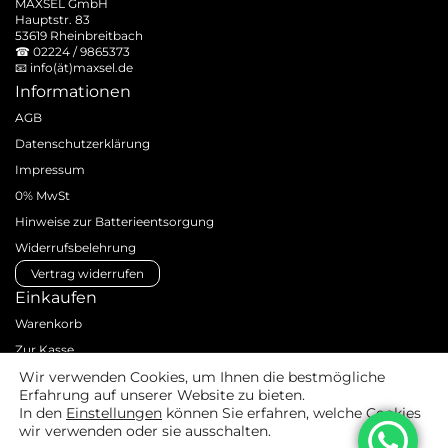
MAXSEL GmbH
Hauptstr. 83
53619 Rheinbreitbach
☎
02224 / 9865373
📧
info(ät)maxsel.de
Informationen
AGB
Datenschutzerklärung
Impressum
0% MwSt
Hinweise zur Batterieentsorgung
Widerrufsbelehrung
Vertrag widerrufen
Einkaufen
Warenkorb
Zur Kasse
Zahlungsarten
Wir verwenden Cookies, um Ihnen die bestmögliche
Erfahrung auf unserer Website zu bieten.
Versandarten & -kosten
In den
Einstellungen
können Sie erfahren, welche Cookies
Produktanfrage
wir verwenden oder sie ausschalten.