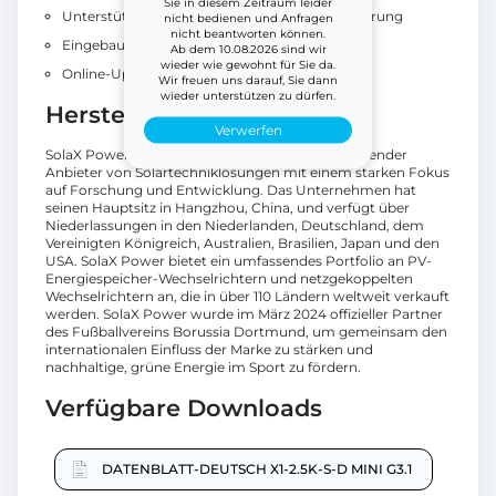
Sie in diesem Zeitraum leider
Unterstützt CT-Sensor und Null-Einspritzsteuerung
nicht bedienen und Anfragen
nicht beantworten können.
Eingebautes AC/DC-SPD
Ab dem 10.08.2026 sind wir
wieder wie gewohnt für Sie da.
Online-Upgrade und Wartung
Wir freuen uns darauf, Sie dann
wieder unterstützen zu dürfen.
Herstellerinformationen
Verwerfen
SolaX Power, gegründet im Jahr 2012, ist ein führender
Anbieter von Solartechniklösungen mit einem starken Fokus
auf Forschung und Entwicklung. Das Unternehmen hat
seinen Hauptsitz in Hangzhou, China, und verfügt über
Niederlassungen in den Niederlanden, Deutschland, dem
Vereinigten Königreich, Australien, Brasilien, Japan und den
USA. SolaX Power bietet ein umfassendes Portfolio an PV-
Energiespeicher-Wechselrichtern und netzgekoppelten
Wechselrichtern an, die in über 110 Ländern weltweit verkauft
werden. SolaX Power wurde im März 2024 offizieller Partner
des Fußballvereins Borussia Dortmund, um gemeinsam den
internationalen Einfluss der Marke zu stärken und
nachhaltige, grüne Energie im Sport zu fördern.
Verfügbare Downloads
DATENBLATT-DEUTSCH X1-2.5K-S-D MINI G3.1