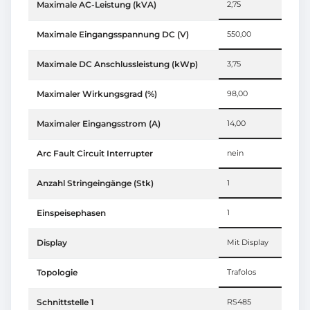
Maximale AC-Leistung (kVA)
2,75
Maximale Eingangsspannung DC (V)
550,00
Maximale DC Anschlussleistung (kWp)
3,75
Maximaler Wirkungsgrad (%)
98,00
Maximaler Eingangsstrom (A)
14,00
Arc Fault Circuit Interrupter
nein
Anzahl Stringeingänge (Stk)
1
Einspeisephasen
1
Display
Mit Display
Topologie
Trafolos
Schnittstelle 1
RS485