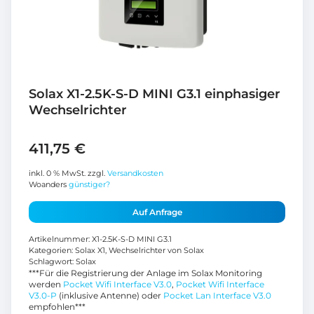
Solax X1-2.5K-S-D MINI G3.1 einphasiger
Wechselrichter
411,75
€
inkl. 0 % MwSt.
zzgl.
Versandkosten
Woanders
günstiger?
Auf Anfrage
Artikelnummer:
X1-2.5K-S-D MINI G3.1
Kategorien:
Solax X1
,
Wechselrichter von Solax
Schlagwort:
Solax
***Für die Registrierung der Anlage im Solax Monitoring
werden
Pocket Wifi Interface V3.0
,
Pocket Wifi Interface
V3.0-P
(inklusive Antenne) oder
Pocket Lan Interface V3.0
empfohlen***