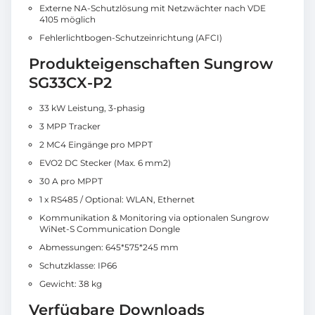
Externe NA-Schutzlösung mit Netzwächter nach VDE
4105 möglich
Fehlerlichtbogen-Schutzeinrichtung (AFCI)
Produkteigenschaften Sungrow
SG33CX-P2
33 kW Leistung, 3-phasig
3 MPP Tracker
2 MC4 Eingänge pro MPPT
EVO2 DC Stecker (Max. 6 mm2)
30 A pro MPPT
1 x RS485 / Optional: WLAN, Ethernet
Kommunikation & Monitoring via optionalen Sungrow
WiNet-S Communication Dongle
Abmessungen: 645*575*245 mm
Schutzklasse: IP66
Gewicht: 38 kg
Verfügbare Downloads