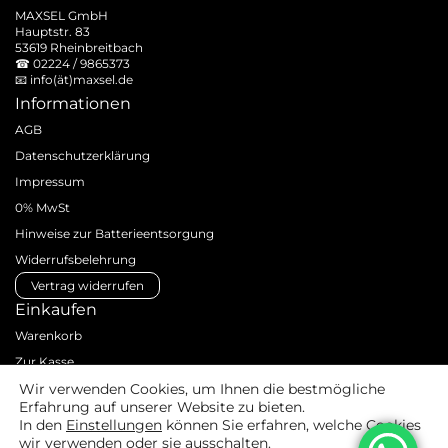
MAXSEL GmbH
Hauptstr. 83
53619 Rheinbreitbach
☎
02224 / 9865373
📧
info(ät)maxsel.de
Informationen
AGB
Datenschutzerklärung
Impressum
0% MwSt
Hinweise zur Batterieentsorgung
Widerrufsbelehrung
Vertrag widerrufen
Einkaufen
Warenkorb
Zur Kasse
Zahlungsarten
Wir verwenden Cookies, um Ihnen die bestmögliche
Erfahrung auf unserer Website zu bieten.
Versandarten & -kosten
In den
Einstellungen
können Sie erfahren, welche Cookies
Produktanfrage
wir verwenden oder sie ausschalten.