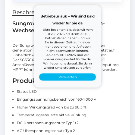
Beschreibung
Betriebsurlaub – Wir sind bald
Sungrow SG33CX-P2 Dreiphasen-
wieder für Sie da
Wechselrichter
Bitte beachten Sie, dass wir vom
03.08.2026 bis 07.08.2026
Betriebsferien haben und wir
Sie in diesem Zeitraum leider
Der Sungrow Gewerbewechselrichter der nächsten
nicht bedienen und Anfragen
Generation ist da! Die neue
SG33-50CX P2
-Serie setzt auf
nicht beantworten können.
Einheitlichkeit und bietet gleichzeitig viel Innovation.
Ab dem 10.08.2026 sind wir
wieder wie gewohnt für Sie da.
Der SG33CX-P2 besitzt 3 MPP Tracker mit EVO2 DC
Wir freuen uns darauf, Sie dann
Anschlüssen für bis zu 6 Strings. Dank je 30 A DC-Input pro
wieder unterstützen zu dürfen.
MPPT können alle Leistungsklassen eingebunden werden.
Verwerfen
Produktvorteile
Status LED
Eingangsspannungsbereich von 160-1.000 V
Hoher Wirkungsgrad von bis zu 98,3 %
Temperaturgesteuerte aktive Kühlung
DC Überspannungsschutz Typ 1+2
AC Überspannungsschutz Typ 2