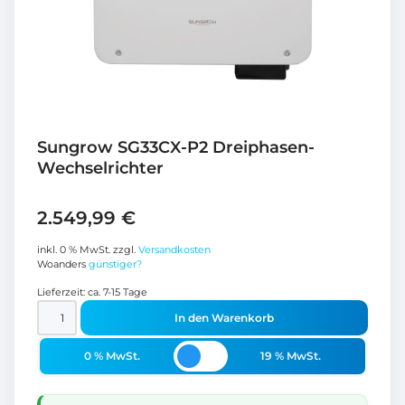
Sungrow SG33CX-P2 Dreiphasen-
Wechselrichter
2.549,99
€
inkl. 0 % MwSt.
zzgl.
Versandkosten
Woanders
günstiger?
Lieferzeit:
ca. 7-15 Tage
In den Warenkorb
0 % MwSt.
19 % MwSt.