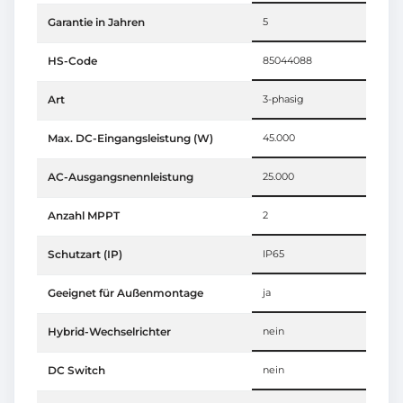
Garantie in Jahren
5
HS-Code
85044088
Art
3-phasig
Max. DC-Eingangsleistung (W)
45.000
AC-Ausgangsnennleistung
25.000
Anzahl MPPT
2
Schutzart (IP)
IP65
Geeignet für Außenmontage
ja
Hybrid-Wechselrichter
nein
DC Switch
nein