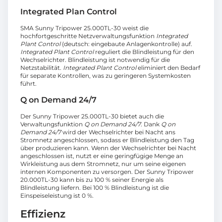
Integrated Plan Control
SMA Sunny Tripower 25.000TL-30 weist die
hochfortgeschritte Netzverwaltungsfunktion
Integrated
Plant Control
(deutsch: eingebaute Anlagenkontrolle) auf.
Integrated Plant Control
reguliert die Blindleistung für den
Wechselrichter. Blindleistung ist notwendig für die
Netzstabilität.
Integrated Plant Control
eliminiert den Bedarf
für separate Kontrollen, was zu geringeren Systemkosten
führt.
Q on Demand 24/7
Der Sunny Tripower 25.000TL-30 bietet auch die
Verwaltungsfunktion
Q on Demand 24/7
. Dank
Q on
Demand 24/7
wird der Wechselrichter bei Nacht ans
Stromnetz angeschlossen, sodass er Blindleistung den Tag
über produzieren kann. Wenn der Wechselrichter bei Nacht
angeschlossen ist, nutzt er eine geringfügige Menge an
Wirkleistung aus dem Stromnetz, nur um seine eigenen
internen Komponenten zu versorgen. Der Sunny Tripower
20.000TL-30 kann bis zu 100 % seiner Energie als
Blindleistung liefern. Bei 100 % Blindleistung ist die
Einspeiseleistung ist 0 %.
Effizienz