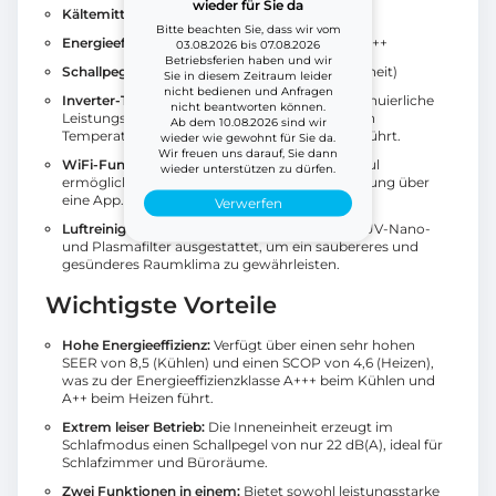
wieder für Sie da
Kältemittel
: R32 (niedriges GWP)
Bitte beachten Sie, dass wir vom
Energieeffizienzklasse
(Kühlen/Heizen): A+++/A++
03.08.2026 bis 07.08.2026
Betriebsferien haben und wir
Schallpegel
(Leiser Modus): 22 dB(A) (Inneneinheit)
Sie in diesem Zeitraum leider
nicht bedienen und Anfragen
Inverter-Technologie:
Gewährleistet eine kontinuierliche
nicht beantworten können.
Leistungsanpassung, was zu einer sehr stabilen
Ab dem 10.08.2026 sind wir
Temperatur und einem hohen Wirkungsgrad führt.
wieder wie gewohnt für Sie da.
Wir freuen uns darauf, Sie dann
WiFi-Funktionalität:
Das integrierte WiFi-Modul
wieder unterstützen zu dürfen.
ermöglicht die Fernsteuerung und -überwachung über
eine App.
Verwerfen
Luftreinigung:
Die Inneneinheit ist mit einem UV-Nano-
und Plasmafilter ausgestattet, um ein saubereres und
gesünderes Raumklima zu gewährleisten.
Wichtigste Vorteile
Hohe Energieeffizienz:
Verfügt über einen sehr hohen
SEER von 8,5 (Kühlen) und einen SCOP von 4,6 (Heizen),
was zu der Energieeffizienzklasse A+++ beim Kühlen und
A++ beim Heizen führt.
Extrem leiser Betrieb:
Die Inneneinheit erzeugt im
Schlafmodus einen Schallpegel von nur 22 dB(A), ideal für
Schlafzimmer und Büroräume.
Zwei Funktionen in einem:
Bietet sowohl leistungsstarke