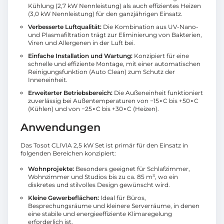
Kühlung (2,7 kW Nennleistung) als auch effizientes Heizen
(3,0 kW Nennleistung) für den ganzjährigen Einsatz.
Verbesserte Luftqualität:
Die Kombination aus UV-Nano-
und Plasmafiltration trägt zur Eliminierung von Bakterien,
Viren und Allergenen in der Luft bei.
Einfache Installation und Wartung:
Konzipiert für eine
schnelle und effiziente Montage, mit einer automatischen
Reinigungsfunktion (Auto Clean) zum Schutz der
Inneneinheit.
Erweiterter Betriebsbereich:
Die Außeneinheit funktioniert
zuverlässig bei Außentemperaturen von −15∘C bis +50∘C
(Kühlen) und von −25∘C bis +30∘C (Heizen).
Anwendungen
Das Tosot CLIVIA 2,5 kW Set ist primär für den Einsatz in
folgenden Bereichen konzipiert:
Wohnprojekte:
Besonders geeignet für Schlafzimmer,
Wohnzimmer und Studios bis zu ca. 85 m³, wo ein
diskretes und stilvolles Design gewünscht wird.
Kleine Gewerbeflächen:
Ideal für Büros,
Besprechungsräume und kleinere Serverräume, in denen
eine stabile und energieeffiziente Klimaregelung
erforderlich ist.