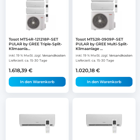
Tosot MTS4R-121218P-SET
Tosot MTS2R-0909P-SET
PULAR by GREE Triple-Split-
PULAR by GREE Multi-Split-
Klimaanla...
Klimaanlage ...
inkl. 19 % MwSt.
zzgl.
Versandkosten
inkl. 19 % MwSt.
zzgl.
Versandkosten
Lieferzeit:
ca. 15-30 Tage
Lieferzeit:
ca. 15-30 Tage
1.618,39
€
1.020,18
€
In den Warenkorb
In den Warenkorb