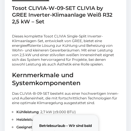
Tosot CLIVIA-W-09-SET CLIVIA by
GREE Inverter-Klimaanlage Weiß R32
2,5 kW – Set
Dieses komplette Tosot CLIVIA Single-Split Inverter-
Klimaanlagen-Set, entwickelt von GREE, bietet eine
energieeffiziente Lösung zur Kühlung und Beheizung von
Wohn- und kleineren Gewerberäumen. Mit einer Leistung
von 2,5 kW und einer stilvollen weißen Inneneinheit eignet
sich das System hervorragend für Projekte, bei denen
sowohl Leistung als auch Ästhetik eine Rolle spielen.
Kernmerkmale und
Systemkomponenten
Das CLIVIA-B-09-SET besteht aus einer hochwertigen Innen-
und Außeneinheit, die mit fortschrittlichen Technologien für
eine optimale Klimaregelung ausgestattet sind.
Kühlleistung
: 2,7 kW (±9.000 BTU)
Heizleistung
: 3,0 kW
Betriebsurlaub – Wir sind bald
Geeignet für Räume bis z
u: ±85 m³