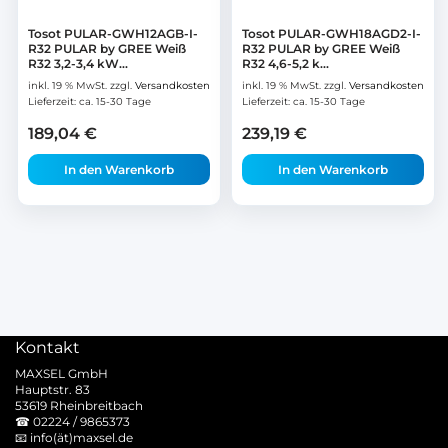
Tosot PULAR-GWH12AGB-I-
Tosot PULAR-GWH18AGD2-I-
R32 PULAR by GREE Weiß
R32 PULAR by GREE Weiß
R32 3,2-3,4 kW...
R32 4,6-5,2 k...
inkl. 19 % MwSt.
zzgl.
Versandkosten
inkl. 19 % MwSt.
zzgl.
Versandkosten
Lieferzeit:
ca. 15-30 Tage
Lieferzeit:
ca. 15-30 Tage
189,04
€
239,19
€
In den Warenkorb
In den Warenkorb
Kontakt
MAXSEL GmbH
Hauptstr. 83
53619 Rheinbreitbach
☎
02224 / 9865373
📧
info(ät)maxsel.de