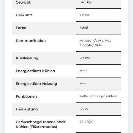
Gewicht
34,5 kg
Herkunft
China
Farbe
Weiß
Kommunikation
Amazon Alexa, Hey
Google, Wi-Fi
Kühlleistung
2,7 kW
Energieetikett Kühlen
A+++
Energieetikett Heizung
A++
Funktionen
Entfeuchtungsfunktion
Heizleistung
3 kW
Geräuschpegel Inneneinheit
22 dB(A)
Kühlen (Flüstermodus)