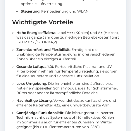
optimale Luftverteilung.
Steuerung:
Fernbedienung und WLAN
Wichtigste Vorteile
Hohe Energieeffizienz:
Label A++ (Kühlen) und A+ (Heizen),
was das ganze Jahr über zu niedrigen Betriebskosten führt
(SEER ≥7,2 / SCOP ≥4,2).
Zonenkomfort und Flexibilität:
Ermöglicht die
unabhängige Temperaturregelung in drei verschiedenen
Zonen über ein einziges Außenteil.
Gesunde Luftqualität:
Fortschrittliche Plasma- und UV-
Filter bieten mehr als nur Temperaturregelung; sie sorgen
für eine sauberere und sicherere Luftzirkulation.
Leise Umgebung:
Die Inneneinheiten sind äußerst leise,
mit einem speziellen Schlafmodus, ideal für Schlafzimmer,
Büros oder andere lärmempfindliche Bereiche.
Nachhaltige Lösung:
Verwendet das zukunftssichere und
effiziente Kältemittel R32, eine umweltbewusste Wahl.
Ganzjährige Funktionalität
: Die leistungsstarke Inverter-
Technik macht das System sowohl für effektives Kühlen
im Sommer als auch für effizientes Zuheizen im Winter
geeignet (bis zu Außentemperaturen von -15°C).