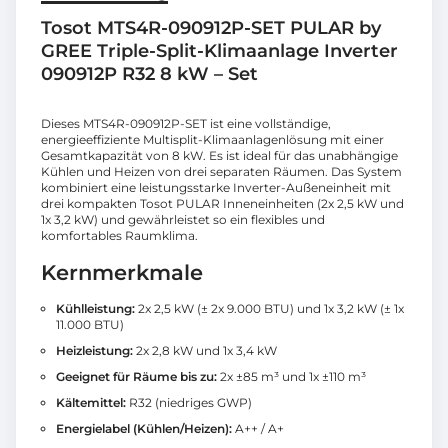
Tosot MTS4R-090912P-SET PULAR by
GREE Triple-Split-Klimaanlage Inverter
090912P R32 8 kW – Set
Dieses MTS4R-090912P-SET ist eine vollständige,
energieeffiziente Multisplit-Klimaanlagenlösung mit einer
Gesamtkapazität von 8 kW. Es ist ideal für das unabhängige
Kühlen und Heizen von drei separaten Räumen. Das System
kombiniert eine leistungsstarke Inverter-Außeneinheit mit
drei kompakten Tosot PULAR Inneneinheiten (2x 2,5 kW und
1x 3,2 kW) und gewährleistet so ein flexibles und
komfortables Raumklima.
Kernmerkmale
Kühlleistung:
2x 2,5 kW (± 2x 9.000 BTU) und 1x 3,2 kW (± 1x
11.000 BTU)
Heizleistung:
2x 2,8 kW und 1x 3,4 kW
Geeignet für Räume bis zu:
2x ±85 m³ und 1x ±110 m³
Kältemittel:
R32 (niedriges GWP)
Energielabel (Kühlen/Heizen):
A++ / A+