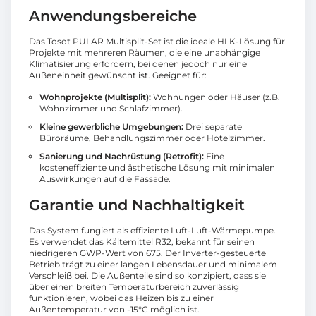
Anwendungsbereiche
Das Tosot PULAR Multisplit-Set ist die ideale HLK-Lösung für
Projekte mit mehreren Räumen, die eine unabhängige
Klimatisierung erfordern, bei denen jedoch nur eine
Außeneinheit gewünscht ist. Geeignet für:
Wohnprojekte (Multisplit):
Wohnungen oder Häuser (z.B.
Wohnzimmer und Schlafzimmer).
Kleine gewerbliche Umgebungen:
Drei separate
Büroräume, Behandlungszimmer oder Hotelzimmer.
Sanierung und Nachrüstung (Retrofit):
Eine
kosteneffiziente und ästhetische Lösung mit minimalen
Auswirkungen auf die Fassade.
Garantie und Nachhaltigkeit
Das System fungiert als effiziente Luft-Luft-Wärmepumpe.
Es verwendet das Kältemittel R32, bekannt für seinen
niedrigeren GWP-Wert von 675. Der Inverter-gesteuerte
Betrieb trägt zu einer langen Lebensdauer und minimalem
Verschleiß bei. Die Außenteile sind so konzipiert, dass sie
über einen breiten Temperaturbereich zuverlässig
funktionieren, wobei das Heizen bis zu einer
Außentemperatur von -15°C möglich ist.