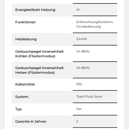
Energieetikett Heizung
A+
Funktionen
Entfeuchtungsfunktion,
Fernbedienung
Heizleistung
3,4 kW
Geräuschpegel Inneneinheit
24 dB(A)
Kühlen (Flüstermodus)
Geräuschpegel Inneneinheit
24 dB(A)
Heizen (Flüstermodus)
Kältemittel
R32
System
Tosot Pular Serie
Typ
Set
Garantie in Jahren
2