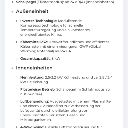
Schallpegel
(Flüstermodus): ab 24 dB(A) (Inneneinheiten)
Außeneinheit
Inverter-Technologie:
Modulierende
Kompressortechnologie für schnelle
Temperaturregelung und ein konstantes,
energieeffizientes Klima.
Kältemittel R32:
Umweltfreundliches und effizientes
Kältemittel mit einem niedrigeren GWP (Global
Warming Potential) als R410A.
Gesamtkapazität:
8 kW
Inneneinheiten
Nennleistung:
2,5/3.2 kW Kühlleistung und ca. 2,8 / 3,4
kW Heizleistung
Flüsterleiser Betrieb:
Schallpegel im Schlafmodus ab
nur 24 dB(A).
Luftbehandlung:
Ausgestattet mit einem Plasmafilter
und einem UV-Nanofilter zur Verbesserung der
Luftqualität durch die Bekämpfung von
unerwünschten Gerüchen, Gasen und
Mikroorganismen.
4-Way Swing:
Flexible Luftstromregulierung für