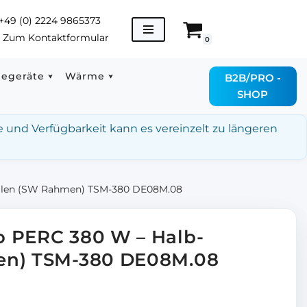
+49 (0) 2224 9865373
→
Zum Kontaktformular
0
degeräte
Wärme
B2B/PRO -
SHOP
e und Verfügbarkeit kann es vereinzelt zu längeren
ellen (SW Rahmen) TSM-380 DE08M.08
o PERC 380 W – Halb-
en) TSM-380 DE08M.08