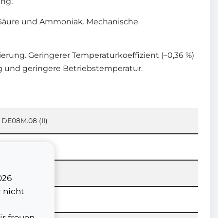
ung.
z, Säure und Ammoniak. Mechanische
ierung. Geringerer Temperaturkoeffizient (–0,36 %)
g und geringere Betriebstemperatur.
DE08M.08 (II)
ar
ar
026
 nicht
ir freuen