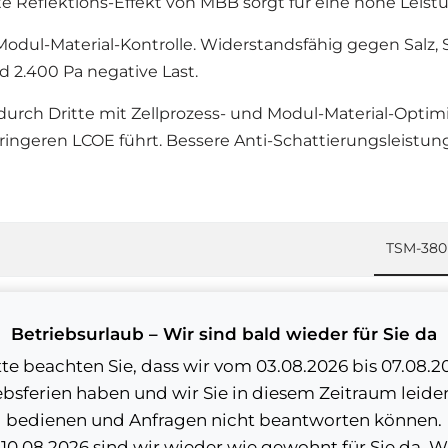
e Reflektions-Effekt von MBB sorgt für eine hohe Leist
 Modul-Material-Kontrolle. Widerstandsfähig gegen Sal
nd 2.400 Pa negative Last.
 durch Dritte mit Zellprozess- und Modul-Material-Optim
ingeren LCOE führt. Bessere Anti-Schattierungsleistun
TSM-380 
Trina Sol
Betriebsurlaub – Wir sind bald wieder für Sie da
Trina Sol
tte beachten Sie, dass wir vom 03.08.2026 bis 07.08.2
ebsferien haben und wir Sie in diesem Zeitraum leider
China
bedienen und Anfragen nicht beantworten können.
0.08.2026 sind wir wieder wie gewohnt für Sie da. W