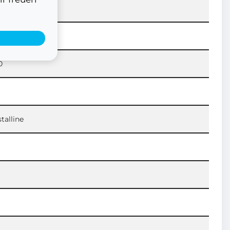
0
talline