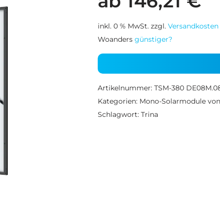
ab
146,21
€
inkl. 0 % MwSt.
zzgl.
Versandkosten
Woanders
günstiger?
Artikelnummer:
TSM-380 DE08M.08 
Kategorien:
Mono-Solarmodule von 
Schlagwort:
Trina