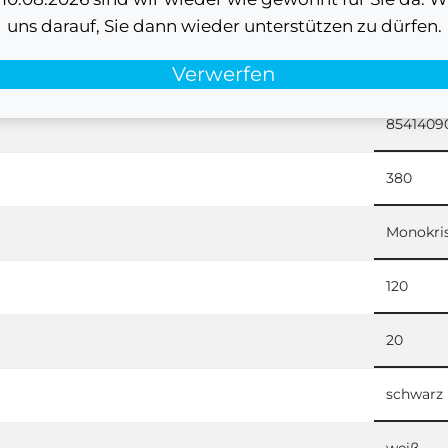
31 Stück
uns darauf, Sie dann wieder unterstützen zu dürfen.
15
Verwerfen
8541409
380
Monokris
120
20
schwarz
weiß