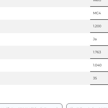
MC4
1.200
Ja
1.763
1.040
35