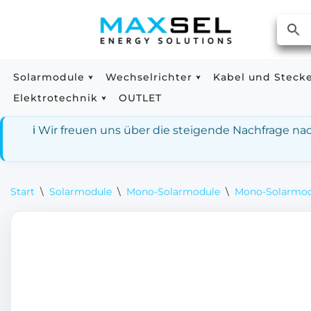
Zum
Inhalt
springen
Solarmodule
Wechselrichter
Kabel und Steck
Elektrotechnik
OUTLET
ℹ️ Wir freuen uns über die steigende Nachfrage n
Start
\
Solarmodule
\
Mono-Solarmodule
\
Mono-Solarmodu