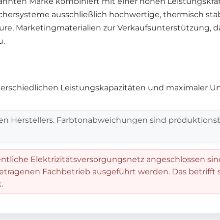
ekannten Marke kombiniert mit einer hohen Leistungskra
hersysteme ausschließlich hochwertige, thermisch stabi
lateure, Marketingmaterialien zur Verkaufsunterstützun
u.
terschiedlichen Leistungskapazitäten und maximaler U
en Herstellers. Farbtonabweichungen sind produktionsb
entliche Elektrizitätsversorgungsnetz angeschlossen sin
getragenen Fachbetrieb ausgeführt werden. Das betrifft
.