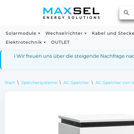
Zum
Inhalt
springen
Solarmodule
Wechselrichter
Kabel und Steck
Elektrotechnik
OUTLET
ℹ️ Wir freuen uns über die steigende Nachfrage n
Start
\
Speichersysteme
\
AC-Speicher
\
AC-Speicher von 