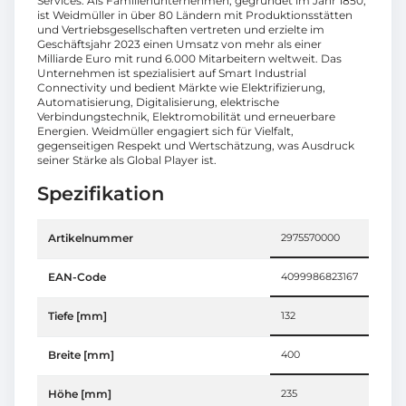
Services. Als Familienunternehmen, gegründet im Jahr 1850,
ist Weidmüller in über 80 Ländern mit Produktionsstätten
und Vertriebsgesellschaften vertreten und erzielte im
Geschäftsjahr 2023 einen Umsatz von mehr als einer
Milliarde Euro mit rund 6.000 Mitarbeitern weltweit. Das
Unternehmen ist spezialisiert auf Smart Industrial
Connectivity und bedient Märkte wie Elektrifizierung,
Automatisierung, Digitalisierung, elektrische
Verbindungstechnik, Elektromobilität und erneuerbare
Energien. Weidmüller engagiert sich für Vielfalt,
gegenseitigen Respekt und Wertschätzung, was Ausdruck
seiner Stärke als Global Player ist.
Spezifikation
Artikelnummer
2975570000
EAN-Code
4099986823167
Tiefe [mm]
132
Breite [mm]
400
Höhe [mm]
235