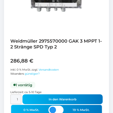
Weidmüller 2975570000 GAK 3 MPPT 1-
2 Stränge SPD Typ 2
286,88
€
inkl. 0 % MwSt.
zzgl.
Versandkosten
Woanders
günstiger?
1 vorrätig
Lieferzeit:
ca. 5-10 Tage
In den Warenkorb
0 % MwSt.
19 % MwSt.