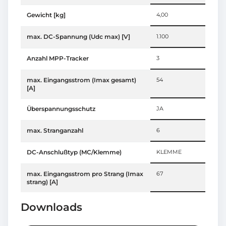
Gewicht [kg]
4,00
max. DC-Spannung (Udc max) [V]
1.100
Anzahl MPP-Tracker
3
max. Eingangsstrom (Imax gesamt)
54
[A]
Überspannungsschutz
JA
max. Stranganzahl
6
DC-Anschlußtyp (MC/Klemme)
KLEMME
max. Eingangsstrom pro Strang (Imax
67
strang) [A]
Downloads