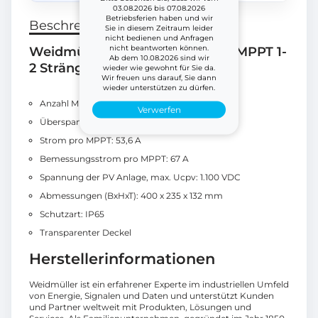
03.08.2026 bis 07.08.2026
Betriebsferien haben und wir
Beschreibung
Sie in diesem Zeitraum leider
nicht bedienen und Anfragen
nicht beantworten können.
Weidmüller 2975570000 GAK 3 MPPT 1-
Ab dem 10.08.2026 sind wir
2 Stränge SPD Typ 2
wieder wie gewohnt für Sie da.
Wir freuen uns darauf, Sie dann
wieder unterstützen zu dürfen.
Anzahl MPPT: 3
Verwerfen
Überspannungsschutz DC-Seite: 1.000 V; Typ II
Strom pro MPPT: 53,6 A
Bemessungsstrom pro MPPT: 67 A
Spannung der PV Anlage, max. Ucpv: 1.100 VDC
Abmessungen (BxHxT): 400 x 235 x 132 mm
Schutzart: IP65
Transparenter Deckel
Herstellerinformationen
Weidmüller ist ein erfahrener Experte im industriellen Umfeld
von Energie, Signalen und Daten und unterstützt Kunden
und Partner weltweit mit Produkten, Lösungen und