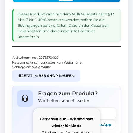
Dieses Produkt kann mit dem Nullsteuersatz nach § 12
Abs. 3 Nr. 1 UStG besteuert werden, sofern Sie die
Bedingungen dafür erfüllen. Dazu an der Kasse den
Haken setzen und das ausgefüllte Formular
übermitteln.
Artikelnummer:
2975570000
Kategorie:
Anschlusskästen von Weidmüller
Schlagwort:
Weidmüller
🛒
JETZT IM B2B SHOP KAUFEN
Fragen zum Produkt?
Wir helfen schnell weiter.
Frage stellen
Betriebsurlaub – Wir sind bald
Telefon
E-Mail
WhatsApp
wieder für Sie da
Bitte beachten Sie, dass wir vom