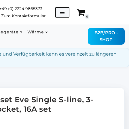
+49 (0) 2224 9865373
→
Zum Kontaktformular
0
degeräte
Wärme
B2B/PRO -
SHOP
e und Verfügbarkeit kann es vereinzelt zu längeren
et Eve Single S-line, 3-
cket, 16A set