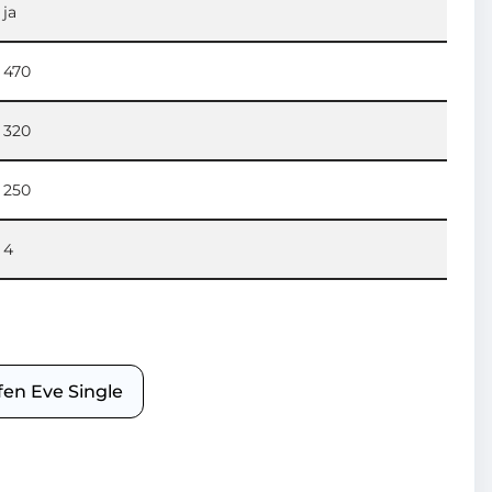
ja
470
320
250
4
en Eve Single