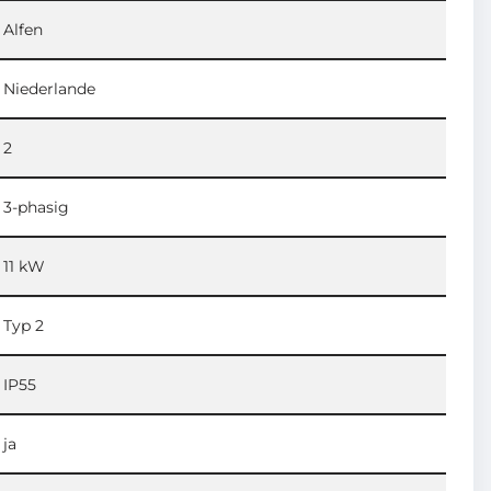
Alfen
Niederlande
2
3-phasig
11 kW
Typ 2
IP55
ja