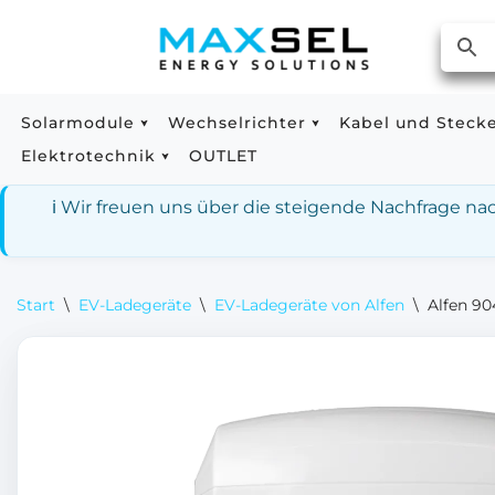
Zum
Inhalt
springen
Solarmodule
Wechselrichter
Kabel und Steck
Elektrotechnik
OUTLET
ℹ️ Wir freuen uns über die steigende Nachfrage n
Start
\
EV-Ladegeräte
\
EV-Ladegeräte von Alfen
\
Alfen 90