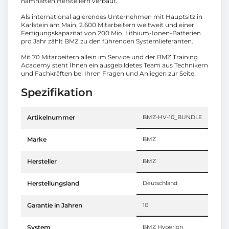
namhaften Herstellern verbaut.
Als international agierendes Unternehmen mit Hauptsitz in
Karlstein am Main, 2.600 Mitarbeitern weltweit und einer
Fertigungskapazität von 200 Mio. Lithium-Ionen-Batterien
pro Jahr zählt BMZ zu den führenden Systemlieferanten.
Mit 70 Mitarbeitern allein im Service und der BMZ Training
Academy steht Ihnen ein ausgebildetes Team aus Technikern
und Fachkräften bei Ihren Fragen und Anliegen zur Seite.
Spezifikation
Artikelnummer
BMZ-HV-10_BUNDLE
Marke
BMZ
Hersteller
BMZ
Herstellungsland
Deutschland
Garantie in Jahren
10
System
BMZ Hyperion