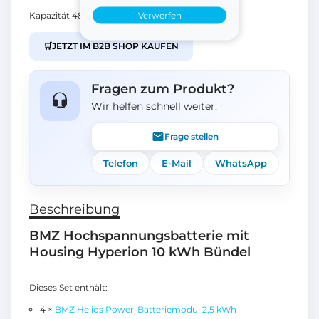
Verwerfen
Kapazität 48,7 Ah
🛒
JETZT IM B2B SHOP KAUFEN
Fragen zum Produkt?
Wir helfen schnell weiter.
Frage stellen
Telefon
E-Mail
WhatsApp
Beschreibung
BMZ Hochspannungsbatterie mit
Housing Hyperion 10 kWh Bündel
Dieses Set enthält:
4 ×
BMZ Helios Power-Batteriemodul 2,5 kWh