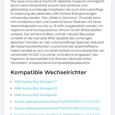
Der neue innovative Hochvolt-Speicher Hyperion ermöglicht
durch seine Modularität sowohl eine einfache und
gleichzeitig zuverlässige Installation als auch eine zukünftige
Erweiterung des Speichers, falls höhere Energiemengen
notwendig werden. Das „Made in Germany“-Produkt kann
mit mindestens drei und maximal sechs Modulen mit einer
Gesamtkapazität von bis zu 15 kWh ausgestattet werden. Im
Hyperion sind hochqualitative Lithium-Ionen Batteriezellen
verbaut. Der sichere Aufbau und die robuste Bauweise
schließt an die erprobte BMZ-Qualität der vorherigen
Speicher-Familien an. Der notstromfähige Speicher reduziert
die Gesamtsystemkosten und erhöht die Systemeffizienz.
Dabei handelt es sich um einen echten Hochvoltspeicher; ein
versteckter DC/DC Converter wird damit eingespart. Der
Hyperion ist kompatibel mit diversen Wechselrichter
Herstellern, entsprechend Kompatibilitätsübersicht.
Kompatible Wechselrichter
SMA Sunny Boy Storage 3.7
SMA Sunny Boy Storage 5.0
SMA Sunny Boy Storage 6.0
Kostal Hybridwechselrichter PLENTICORE PLUS 3.0 G2
Kostal Hybridwechselrichter PLENTICORE PLUS 4.2 G2
Kostal Hybridwechselrichter PLENTICORE PLUS 5.5 G2