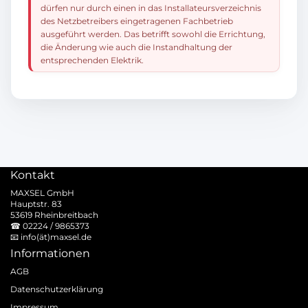
dürfen nur durch einen in das Installateursverzeichnis
des Netzbetreibers eingetragenen Fachbetrieb
ausgeführt werden. Das betrifft sowohl die Errichtung,
die Änderung wie auch die Instandhaltung der
entsprechenden Elektrik.
Kontakt
MAXSEL GmbH
Hauptstr. 83
53619 Rheinbreitbach
☎
02224 / 9865373
📧
info(ät)maxsel.de
Informationen
AGB
Datenschutzerklärung
Impressum