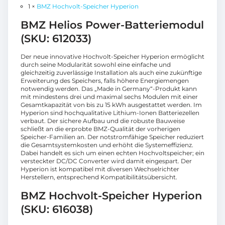
1 ×
BMZ Hochvolt-Speicher Hyperion
BMZ Helios Power-Batteriemodul
(SKU: 612033)
Der neue innovative Hochvolt-Speicher Hyperion ermöglicht
durch seine Modularität sowohl eine einfache und
gleichzeitig zuverlässige Installation als auch eine zukünftige
Erweiterung des Speichers, falls höhere Energiemengen
notwendig werden. Das „Made in Germany“-Produkt kann
mit mindestens drei und maximal sechs Modulen mit einer
Gesamtkapazität von bis zu 15 kWh ausgestattet werden. Im
Hyperion sind hochqualitative Lithium-Ionen Batteriezellen
verbaut. Der sichere Aufbau und die robuste Bauweise
schließt an die erprobte BMZ-Qualität der vorherigen
Speicher-Familien an. Der notstromfähige Speicher reduziert
die Gesamtsystemkosten und erhöht die Systemeffizienz.
Dabei handelt es sich um einen echten Hochvoltspeicher; ein
versteckter DC/DC Converter wird damit eingespart. Der
Hyperion ist kompatibel mit diversen Wechselrichter
Herstellern, entsprechend Kompatibilitätsübersicht.
BMZ Hochvolt-Speicher Hyperion
(SKU: 616038)