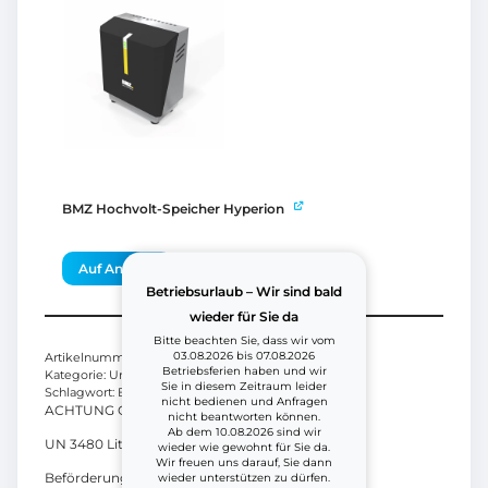
BMZ Hochvolt-Speicher Hyperion
Auf Anfrage
Betriebsurlaub – Wir sind bald
wieder für Sie da
Bitte beachten Sie, dass wir vom
03.08.2026 bis 07.08.2026
Artikelnummer:
BMZ-HV-10_BUNDLE
Betriebsferien haben und wir
Kategorie:
Unkategorisiert
Sie in diesem Zeitraum leider
Schlagwort:
BMZ
nicht bedienen und Anfragen
ACHTUNG GEFAHRGUT:
nicht beantworten können.
Ab dem 10.08.2026 sind wir
UN 3480 Lithium-Ionen-Batterien, 9, (E)
wieder wie gewohnt für Sie da.
Wir freuen uns darauf, Sie dann
Beförderungskategorie 2
wieder unterstützen zu dürfen.