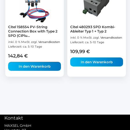
Citel 158554 PV-String
Citel 480293 SPD Kombi-
Connection Box with Type 2
Ableiter Typ 1 + Typ 2
SPD (CiPlu...
inkl. 0 % MwSt.
zzgl.
Versandkosten
inkl. 0 % MwSt.
zzgl.
Versandkosten
Lieferzeit:
ca. 5-10 Tage
Lieferzeit:
ca. 5-10 Tage
109,99
€
142,84
€
In den Warenkorb
In den Warenkorb
Kontakt
MAXSEL GmbH