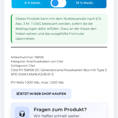
0 % MwSt.
19 % MwSt.
Dieses Produkt kann mit dem Nullsteuersatz nach § 12
Abs. 3 Nr. 1 UStG besteuert werden, sofern Sie die
Bedingungen dafür erfüllen. Dazu an der Kasse den
Haken setzen und das ausgefüllte Formular
übermitteln.
Artikelnummer:
158106
Kategorie:
Anschlusskästen von Citel
Schlagwort:
Citel
Citel PV 158106 DC Generatoranschlusskasten Box mit Type 2
SPD (GAK1.K6x16.K2x16.51-1)
PV-Netz 1.000 Vdc, max. 1.200 Vdc
🛒
JETZT IM B2B SHOP KAUFEN
Fragen zum Produkt?
Wir helfen schnell weiter.