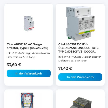
Citel 46152120 AC Surge
Citel 480391 DC PV-
arrestor, Type 2 (DS42S-230)
ÜBERSPANNUNGSSCHUTZ
TYP 2 (DS50PVS-1000G/...
inkl. 0 % MwSt.
zzgl.
Versandkosten
inkl. 0 % MwSt.
zzgl.
Versandkosten
Lieferzeit:
ca. 5-10 Tage
Lieferzeit:
ca. 5-10 Tage
33,60
€
71,42
€
In den Warenkorb
In den Warenkorb