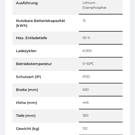
Ausführung
Lithium-
Eisenphosphat
Nutzbare Batteriekapazität
15
(kWh)
Max. Entladetiefe
92 %
Ladezyklen
6.000
Betriebstemperatur
0~50℃
Schutzart (IP)
IP20
Breite (mm)
650
Höhe (mm)
445
Tiefe (mm)
350
Gewicht (kg)
122