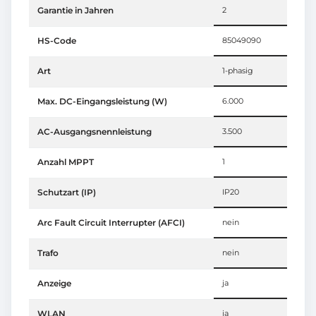
Garantie in Jahren
2
HS-Code
85049090
Art
1-phasig
Max. DC-Eingangsleistung (W)
6.000
AC-Ausgangsnennleistung
3.500
Anzahl MPPT
1
Schutzart (IP)
IP20
Arc Fault Circuit Interrupter (AFCI)
nein
Trafo
nein
Anzeige
ja
WLAN
ja