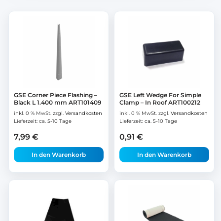
GSE Corner Piece Flashing –
GSE Left Wedge For Simple
Black L 1.400 mm ART101409
Clamp – In Roof ART100212
inkl. 0 % MwSt.
zzgl.
Versandkosten
inkl. 0 % MwSt.
zzgl.
Versandkosten
Lieferzeit:
ca. 5-10 Tage
Lieferzeit:
ca. 5-10 Tage
7,99
€
0,91
€
In den Warenkorb
In den Warenkorb