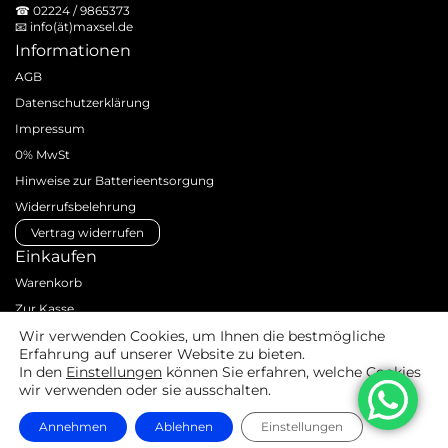
☎
02224 / 9865373
📧
info(ät)maxsel.de
Informationen
AGB
Datenschutzerklärung
Impressum
0% MwSt
Hinweise zur Batterieentsorgung
Widerrufsbelehrung
Vertrag widerrufen
Einkaufen
Warenkorb
Zur Kasse
Zahlungsarten
Wir verwenden Cookies, um Ihnen die bestmögliche
Erfahrung auf unserer Website zu bieten.
Versandarten & -kosten
In den
Einstellungen
können Sie erfahren, welche Cookies
Produktanfrage
wir verwenden oder sie ausschalten.
Innergemeinschaftliche Lieferungen
Annehmen
Ablehnen
Einstellungen
© MAXSEL GmbH