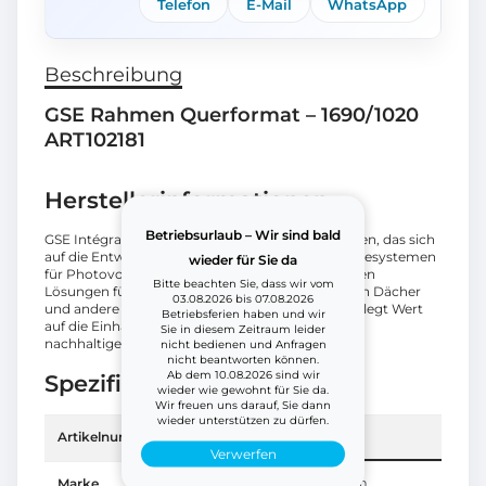
Telefon
E-Mail
WhatsApp
Beschreibung
GSE Rahmen Querformat – 1690/1020
ART102181
Herstellerinformationen
Betriebsurlaub – Wir sind bald
GSE Intégration ist ein französisches Unternehmen, das sich
auf die Entwicklung und Herstellung von Montagesystemen
wieder für Sie da
für Photovoltaikanlagen spezialisiert hat. Sie bieten
Bitte beachten Sie, dass wir vom
Lösungen für die Integration von Solarmodulen in Dächer
03.08.2026 bis 07.08.2026
und andere Gebäudestrukturen. GSE Intégration legt Wert
Betriebsferien haben und wir
auf die Einhaltung hoher Qualitätsstandards und
Sie in diesem Zeitraum leider
nachhaltiger Produktionsprozesse.
nicht bedienen und Anfragen
nicht beantworten können.
Ab dem 10.08.2026 sind wir
Spezifikation
wieder wie gewohnt für Sie da.
Wir freuen uns darauf, Sie dann
wieder unterstützen zu dürfen.
Artikelnummer
ART102181
Verwerfen
Marke
GSE Integration