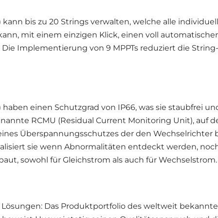
nn bis zu 20 Strings verwalten, welche alle individuel
nn, mit einem einzigen Klick, einen voll automatischen
r. Die Implementierung von 9 MPPTs reduziert die Strin
aben einen Schutzgrad von IP66, was sie staubfrei und 
enannte RCMU (Residual Current Monitoring Unit), auf 
 eines Überspannungsschutzes der den Wechselrichter b
alisiert sie wenn Abnormalitäten entdeckt werden, noch
ut, sowohl für Gleichstrom als auch für Wechselstrom.
Lösungen: Das Produktportfolio des weltweit bekannten He