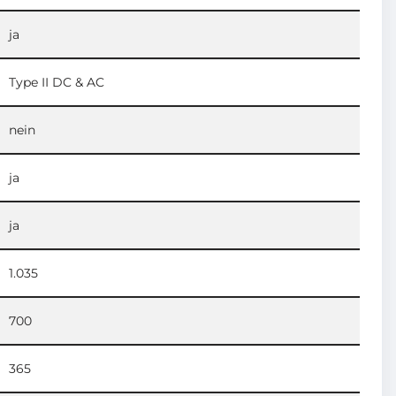
ja
Type II DC & AC
nein
ja
ja
1.035
700
365