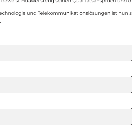
en beweist Huawei stetig seinen Qualitätsanspruch und
echnologie und Telekommunikationslösungen ist nun sei
.