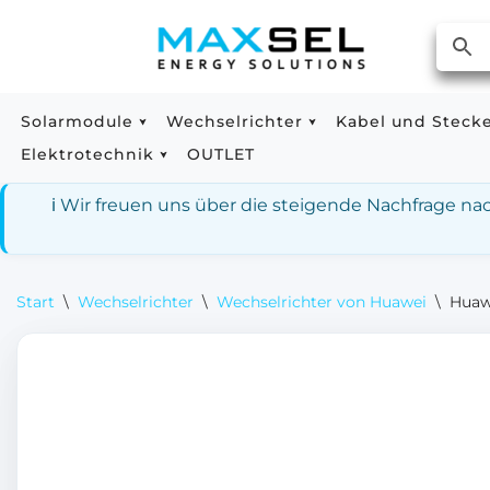
Zum
Inhalt
springen
Solarmodule
Wechselrichter
Kabel und Steck
Elektrotechnik
OUTLET
ℹ️ Wir freuen uns über die steigende Nachfrage n
Start
\
Wechselrichter
\
Wechselrichter von Huawei
\
Huaw