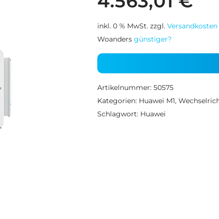
4.563,01
€
inkl. 0 % MwSt.
zzgl.
Versandkosten
Woanders
günstiger?
Artikelnummer:
50575
Kategorien:
Huawei M1
,
Wechselric
Schlagwort:
Huawei