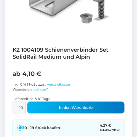
K2 1004109 Schienenverbinder Set
SolidRail Medium und Alpin
ab
4,10
€
inkl. 0 % MwSt.
zzgl.
Versandkosten
Woanders
günstiger?
Lieferzeit:
ca. 5-10 Tage
In den Warenkorb
4,27
€
10 - 19
Stück kaufen
Total:
42,70
€