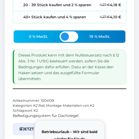
20 - 39
Stück kaufen und
2 % sparen
4,18
€
4,27
€
40+
Stück kaufen und
4 % sparen
4,10
€
4,27
€
0 % MwSt.
19 % MwSt.
Dieses Produkt kann mit dem Nullsteuersatz nach § 12
Abs. 3 Nr. 1 UStG besteuert werden, sofern Sie die
Bedingungen dafür erfüllen. Dazu an der Kasse den
Haken setzen und das ausgefüllte Formular
übermitteln.
Artikelnummer:
1004109
Kategorien:
K2 Rail
,
Montage-Materialien von K2
Schlagwort:
K2
Befestigungssystem für Dachziegel
🛒
JETZT IM B2B SHOP KAUFEN
Betriebsurlaub – Wir sind bald
wieder für Sie da