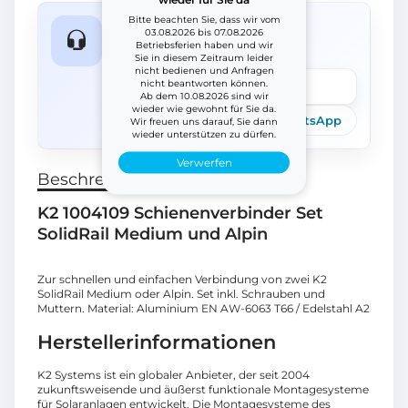
Bitte beachten Sie, dass wir vom
Fragen zum Produkt?
03.08.2026 bis 07.08.2026
Betriebsferien haben und wir
Wir helfen schnell weiter.
Sie in diesem Zeitraum leider
nicht bedienen und Anfragen
nicht beantworten können.
Frage stellen
Ab dem 10.08.2026 sind wir
wieder wie gewohnt für Sie da.
Telefon
E-Mail
WhatsApp
Wir freuen uns darauf, Sie dann
wieder unterstützen zu dürfen.
Verwerfen
Beschreibung
K2 1004109 Schienenverbinder Set
SolidRail Medium und Alpin
Zur schnellen und einfachen Verbindung von zwei K2
SolidRail Medium oder Alpin. Set inkl. Schrauben und
Muttern. Material: Aluminium EN AW-6063 T66 / Edelstahl A2
Herstellerinformationen
K2 Systems ist ein globaler Anbieter, der seit 2004
zukunftsweisende und äußerst funktionale Montagesysteme
für Solaranlagen entwickelt. Die Montagesysteme des