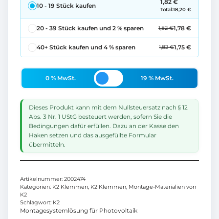
1,82
€
10 - 19
Stück kaufen
Total:
18,20
€
20 - 39
Stück kaufen und
2 % sparen
1,78
€
1,82
€
40+
Stück kaufen und
4 % sparen
1,75
€
1,82
€
0 % MwSt.
19 % MwSt.
Dieses Produkt kann mit dem Nullsteuersatz nach § 12
Abs. 3 Nr. 1 UStG besteuert werden, sofern Sie die
Bedingungen dafür erfüllen. Dazu an der Kasse den
Haken setzen und das ausgefüllte Formular
übermitteln.
Artikelnummer:
2002474
Kategorien:
K2 Klemmen
,
K2 Klemmen
,
Montage-Materialien von
K2
Schlagwort:
K2
Montagesystemlösung für Photovoltaik