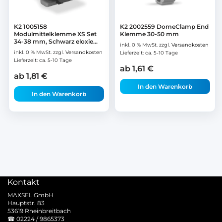
K2 1005158
K2 2002559 DomeClamp End
Modulmittelklemme XS Set
Klemme 30-50 mm
34-38 mm, Schwarz eloxie...
inkl. 0 % MwSt.
zzgl.
Versandkosten
inkl. 0 % MwSt.
zzgl.
Versandkosten
Lieferzeit:
ca. 5-10 Tage
Lieferzeit:
ca. 5-10 Tage
ab
1,61
€
ab
1,81
€
In den Warenkorb
In den Warenkorb
Kontakt
MAXSEL GmbH
Hauptstr. 83
53619 Rheinbreitbach
☎
02224 / 9865373