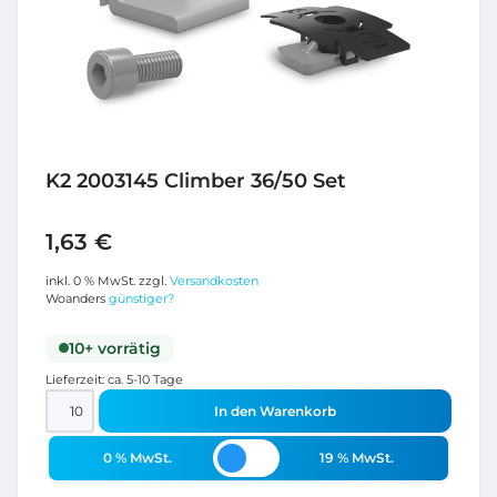
K2 2003145 Climber 36/50 Set
1,63
€
inkl. 0 % MwSt.
zzgl.
Versandkosten
Woanders
günstiger?
10+ vorrätig
Lieferzeit:
ca. 5-10 Tage
In den Warenkorb
0 % MwSt.
19 % MwSt.