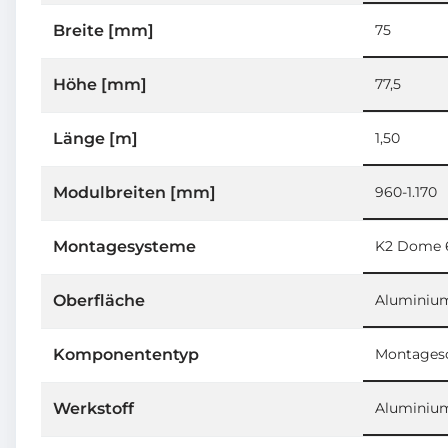
Breite [mm]
75
Höhe [mm]
77,5
Länge [m]
1,50
Modulbreiten [mm]
960-1.170
Montagesysteme
K2 Dome 
Oberfläche
Aluminium
Komponententyp
Montages
Werkstoff
Aluminium