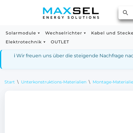
Zum
Inhalt
springen
Solarmodule
Wechselrichter
Kabel und Steck
Elektrotechnik
OUTLET
ℹ️ Wir freuen uns über die steigende Nachfrage n
Start
\
Unterkonstruktions-Materialien
\
Montage-Materialie