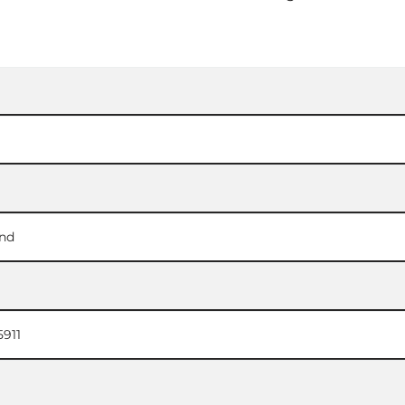
nd
5911