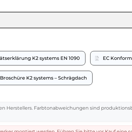
ätserklärung K2 systems EN 1090
EC Konformi
Broschüre K2 systems – Schrägdach
en Herstellers. Farbtonabweichungen sind produktionsb
rker montiert werden. Führen Sie bitte vor Kauf eine s