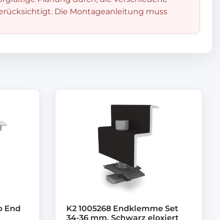
berücksichtigt. Die Montageanleitung muss
p End
K2 1005268 Endklemme Set
34-36 mm, Schwarz eloxiert