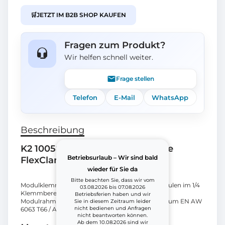
🛒
JETZT IM B2B SHOP KAUFEN
Fragen zum Produkt?
Wir helfen schnell weiter.
Frage stellen
Telefon
E-Mail
WhatsApp
Beschreibung
K2 1005873 Modulklemme Dome
Betriebsurlaub – Wir sind bald
FlexClamp
wieder für Sie da
Bitte beachten Sie, dass wir vom
Modulklemme zur Montage von gerahmten Modulen im 1/4
03.08.2026 bis 07.08.2026
Klemmbereich beim K2 Dome Classic System.
Betriebsferien haben und wir
Modulrahmenhöhe: 34- 50 mm Material: Aluminium EN AW
Sie in diesem Zeitraum leider
nicht bedienen und Anfragen
6063 T66 / A2
nicht beantworten können.
Ab dem 10.08.2026 sind wir