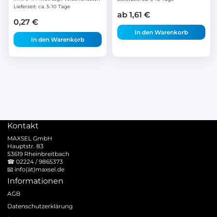
Lieferzeit:
ca. 5-10 Tage
ab
1,61
€
0,27
€
In den Warenkorb
In den Warenkorb
Kontakt
MAXSEL GmbH
Hauptstr. 83
53619 Rheinbreitbach
☎
02224 / 9865373
📧
info(ät)maxsel.de
Informationen
AGB
Datenschutzerklärung