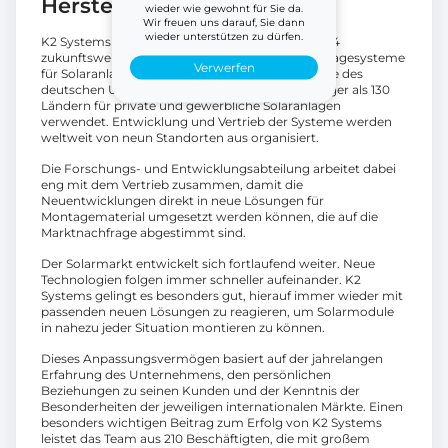
Herstellerinformationen
wieder wie gewohnt für Sie da.
Wir freuen uns darauf, Sie dann
wieder unterstützen zu dürfen.
K2 Systems ist ein globaler Anbieter, der seit 2004
zukunftsweisende und äußerst funktionale Montagesysteme
Verwerfen
für Solaranlagen entwickelt. Die Montagesysteme des
deutschen Unternehmens werden in nicht weniger als 130
Ländern für private und gewerbliche Solaranlagen
verwendet. Entwicklung und Vertrieb der Systeme werden
weltweit von neun Standorten aus organisiert.
Die Forschungs- und Entwicklungsabteilung arbeitet dabei
eng mit dem Vertrieb zusammen, damit die
Neuentwicklungen direkt in neue Lösungen für
Montagematerial umgesetzt werden können, die auf die
Marktnachfrage abgestimmt sind.
Der Solarmarkt entwickelt sich fortlaufend weiter. Neue
Technologien folgen immer schneller aufeinander. K2
Systems gelingt es besonders gut, hierauf immer wieder mit
passenden neuen Lösungen zu reagieren, um Solarmodule
in nahezu jeder Situation montieren zu können.
Dieses Anpassungsvermögen basiert auf der jahrelangen
Erfahrung des Unternehmens, den persönlichen
Beziehungen zu seinen Kunden und der Kenntnis der
Besonderheiten der jeweiligen internationalen Märkte. Einen
besonders wichtigen Beitrag zum Erfolg von K2 Systems
leistet das Team aus 210 Beschäftigten, die mit großem