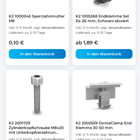
K2 1000043 Sperrzahnmutter
K2 1005268 Endklemme Set
M8
34-36 mm, Schwarz eloxiert
inkl. 0 % MwSt.
zzgl.
Versandkosten
inkl. 0 % MwSt.
zzgl.
Versandkosten
Lieferzeit:
ca. 5-10 Tage
Lieferzeit:
ca. 5-10 Tage
0,10
€
ab
1,89
€
In den Warenkorb
In den Warenkorb
K2 2001729
K2 2002559 DomeClamp End
Zylinderkopfschraube M8x20
Klemme 30-50 mm
mit Unterkopfverzahnun...
inkl. 0 % MwSt.
zzgl.
Versandkosten
inkl. 0 % MwSt.
zzgl.
Versandkosten
Lieferzeit:
ca. 5-10 Tage