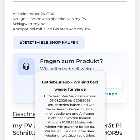
Artikelnummer:
20-0106
Kategorie:
Warmwasserbereiter von my-PV
Schlagwort:
my-pv
Kompatibel mit allen Geräten von my-PV
🛒
JETZT IM B2B SHOP KAUFEN
Fragen zum Produkt?
Wir helfen schnell weiter.
Betriebsurlaub – Wir sind bald
Frage stellen
wieder für Sie da
Telefon
E-Mail
WhatsApp
Bitte beachten Sie, dass wir vom
03.08.2026 bis 07.08.2026
Betriebsferien haben und wir
Sie in diesem Zeitraum leider
Beschreibung
nicht bedienen und Anfragen
nicht beantworten können.
Ab dem 10.08.2026 sind wir
my-PV 20-0106 Digitales Messgerät P1
wieder wie gewohnt für Sie da.
Wir freuen uns darauf, Sie dann
Schnittstelle für AC-THOR/AC-THOR9s
wieder unterstützen zu dürfen.