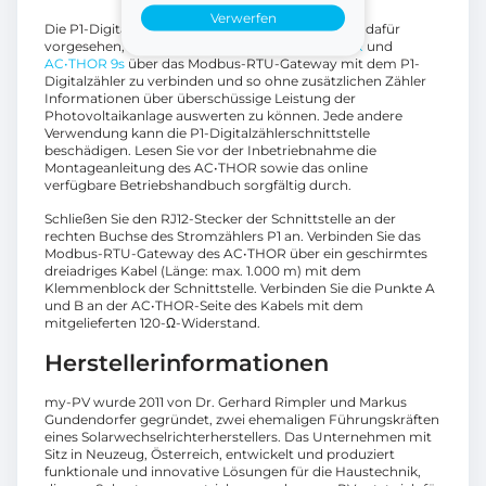
Verwerfen
Die P1-Digitalzählerschnittstelle ist ausschließlich dafür
vorgesehen, die PV-Leistungsmanager
AC•THOR
und
AC•THOR 9s
über das Modbus-RTU-Gateway mit dem P1-
Digitalzähler zu verbinden und so ohne zusätzlichen Zähler
Informationen über überschüssige Leistung der
Photovoltaikanlage auswerten zu können. Jede andere
Verwendung kann die P1-Digitalzählerschnittstelle
beschädigen. Lesen Sie vor der Inbetriebnahme die
Montageanleitung des AC•THOR sowie das online
verfügbare Betriebshandbuch sorgfältig durch.
Schließen Sie den RJ12-Stecker der Schnittstelle an der
rechten Buchse des Stromzählers P1 an. Verbinden Sie das
Modbus-RTU-Gateway des AC•THOR über ein geschirmtes
dreiadriges Kabel (Länge: max. 1.000 m) mit dem
Klemmenblock der Schnittstelle. Verbinden Sie die Punkte A
und B an der AC•THOR-Seite des Kabels mit dem
mitgelieferten 120-Ω-Widerstand.
Herstellerinformationen
my-PV wurde 2011 von Dr. Gerhard Rimpler und Markus
Gundendorfer gegründet, zwei ehemaligen Führungskräften
eines Solarwechselrichterherstellers. Das Unternehmen mit
Sitz in Neuzeug, Österreich, entwickelt und produziert
funktionale und innovative Lösungen für die Haustechnik,