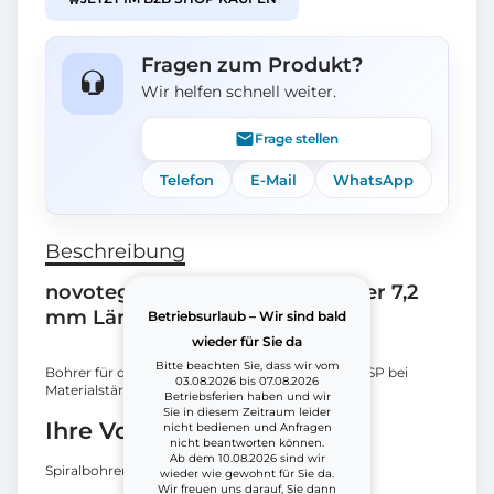
Fragen zum Produkt?
Wir helfen schnell weiter.
Frage stellen
Telefon
E-Mail
WhatsApp
Beschreibung
novotegra 03-000116 Spiralbohrer 7,2
mm Länge 230 mm
Betriebsurlaub – Wir sind bald
wieder für Sie da
Bitte beachten Sie, dass wir vom
Bohrer für die Montage des Stockschrauben-Set SP bei
03.08.2026 bis 07.08.2026
Materialstärken 8,0 bis < 10,0 mm.
Betriebsferien haben und wir
Sie in diesem Zeitraum leider
Ihre Vorteile
nicht bedienen und Anfragen
nicht beantworten können.
Ab dem 10.08.2026 sind wir
Spiralbohrer 7,2 mm Länge 230 mm.
wieder wie gewohnt für Sie da.
Wir freuen uns darauf, Sie dann