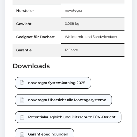
Hersteller
novotegra
Gewicht
0,068 kg
Geeignet für Dachart
Welleternit- und Sandwichdach
Garantie
12 Jahre
Downloads
novotegra Systemkatalog 2025
novotegra Übersicht alle Montagesysteme
Potentialausgleich und Blitzschutz TÜV-Bericht
Garantiebedingungen