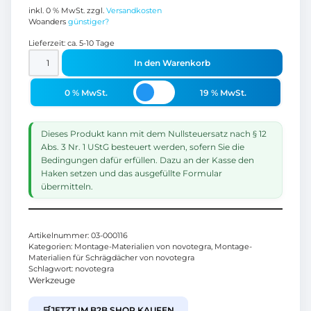
inkl. 0 % MwSt.
zzgl.
Versandkosten
Woanders
günstiger?
Lieferzeit:
ca. 5-10 Tage
In den Warenkorb
0 % MwSt.
19 % MwSt.
Dieses Produkt kann mit dem Nullsteuersatz nach § 12
Abs. 3 Nr. 1 UStG besteuert werden, sofern Sie die
Bedingungen dafür erfüllen. Dazu an der Kasse den
Haken setzen und das ausgefüllte Formular
übermitteln.
Artikelnummer:
03-000116
Kategorien:
Montage-Materialien von novotegra
,
Montage-
Materialien für Schrägdächer von novotegra
Schlagwort:
novotegra
Werkzeuge
🛒
JETZT IM B2B SHOP KAUFEN