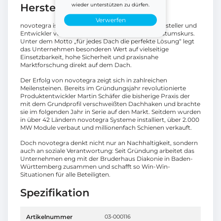
wieder unterstützen zu dürfen.
Herstellerinformationen
Verwerfen
novotegra ist ein 2005 gegründeter Tübinger Hersteller und
Entwickler von PV-Montagesystemen auf Wachstumskurs.
Unter dem Motto „für jedes Dach die perfekte Lösung“ legt
das Unternehmen besonderen Wert auf vielseitige
Einsetzbarkeit, hohe Sicherheit und praxisnahe
Marktforschung direkt auf dem Dach.
Der Erfolg von novotegra zeigt sich in zahlreichen
Meilensteinen. Bereits im Gründungsjahr revolutionierte
Produktentwickler Martin Schäfer die bisherige Praxis der
mit dem Grundprofil verschweißten Dachhaken und brachte
sie im folgenden Jahr in Serie auf den Markt. Seitdem wurden
in über 42 Ländern novotegra Systeme installiert, über 2.000
MW Module verbaut und millionenfach Schienen verkauft.
Doch novotegra denkt nicht nur an Nachhaltigkeit, sondern
auch an soziale Verantwortung: Seit Gründung arbeitet das
Unternehmen eng mit der Bruderhaus Diakonie in Baden-
Württemberg zusammen und schafft so Win-Win-
Situationen für alle Beteiligten.
Spezifikation
Artikelnummer
03-000116