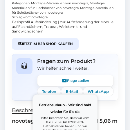
Kategorien:
Montage-Materialien von novotegra
,
Montage-
Materialien für Flachdächer von novotegra
,
Montage-Materialien
für Schrägdächer von novotegra
Schlagwort:
novotegra
Basisprofil Aufständerung | zur Aufständerung der Module
auf Flachdächern, Trapez-, Welleternit- und
Sandwichdächern
🛒
JETZT IM B2B SHOP KAUFEN
Fragen zum Produkt?
Wir helfen schnell weiter.
Frage stellen
Telefon
E-Mail
WhatsApp
Betriebsurlaub – Wir sind bald
Beschreibung
wieder für Sie da
Bitte beachten Sie, dass wir vom
novotegra 03-000194 Basisprofil 5,06 m
03.08.2026 bis 07.08.2026
Betriebsferien haben und wir