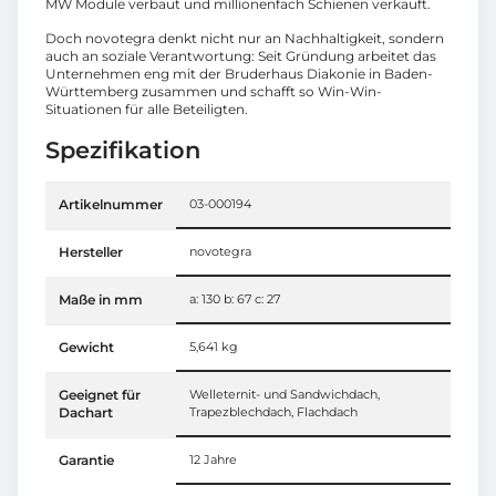
MW Module verbaut und millionenfach Schienen verkauft.
Doch novotegra denkt nicht nur an Nachhaltigkeit, sondern
auch an soziale Verantwortung: Seit Gründung arbeitet das
Unternehmen eng mit der Bruderhaus Diakonie in Baden-
Württemberg zusammen und schafft so Win-Win-
Situationen für alle Beteiligten.
Spezifikation
Artikelnummer
03-000194
Hersteller
novotegra
Maße in mm
a: 130 b: 67 c: 27
Gewicht
5,641 kg
Geeignet für
Welleternit- und Sandwichdach,
Dachart
Trapezblechdach, Flachdach
Garantie
12 Jahre