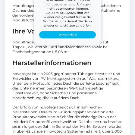
Sie in diesem Zeitraum leider
nicht bedienen und Anfragen
Modultragschiene, flexibel einsetzbar auf den verschiedenen
nicht beantworten können.
Dacheindeckungsarten. Das Basisprofil dient zur Aufnahme
Ab dem 10.08.2026 sind wir
der vorderen Modulbefestiger bzw. der hinteren
wieder wie gewohnt für Sie da.
Modulstützen für Aufständerungen ab 13 Grad.
Wir freuen uns darauf, Sie dann
wieder unterstützen zu dürfen.
Ihre Vorteile
Verwerfen
Modultragschiene zur Aufständerung der Module auf
Trapez-, Welleternit- und Sandwichdächern sowie bei
Flachdachgeneration I, 5,06 m.
Herstellerinformationen
novotegra ist ein 2005 gegründeter Tübinger Hersteller und
Entwickler von PV-Montagesystemen auf Wachstumskurs.
Unter dem Motto „für jedes Dach die perfekte Lösung“ legt
das Unternehmen besonderen Wert auf vielseitige
Einsetzbarkeit, hohe Sicherheit und praxisnahe
Marktforschung direkt auf dem Dach.
Der Erfolg von novotegra zeigt sich in zahlreichen
Meilensteinen. Bereits im Gründungsjahr revolutionierte
Produktentwickler Martin Schäfer die bisherige Praxis der
mit dem Grundprofil verschweißten Dachhaken und brachte
sie im folgenden Jahr in Serie auf den Markt. Seitdem wurden
in über 42 Ländern novotegra Systeme installiert, über 2.000