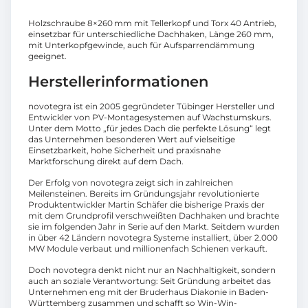
Holzschraube 8×260 mm mit Tellerkopf und Torx 40 Antrieb,
einsetzbar für unterschiedliche Dachhaken, Länge 260 mm,
mit Unterkopfgewinde, auch für Aufsparrendämmung
geeignet.
Herstellerinformationen
novotegra ist ein 2005 gegründeter Tübinger Hersteller und
Entwickler von PV-Montagesystemen auf Wachstumskurs.
Unter dem Motto „für jedes Dach die perfekte Lösung“ legt
das Unternehmen besonderen Wert auf vielseitige
Einsetzbarkeit, hohe Sicherheit und praxisnahe
Marktforschung direkt auf dem Dach.
Der Erfolg von novotegra zeigt sich in zahlreichen
Meilensteinen. Bereits im Gründungsjahr revolutionierte
Produktentwickler Martin Schäfer die bisherige Praxis der
mit dem Grundprofil verschweißten Dachhaken und brachte
sie im folgenden Jahr in Serie auf den Markt. Seitdem wurden
in über 42 Ländern novotegra Systeme installiert, über 2.000
MW Module verbaut und millionenfach Schienen verkauft.
Doch novotegra denkt nicht nur an Nachhaltigkeit, sondern
auch an soziale Verantwortung: Seit Gründung arbeitet das
Unternehmen eng mit der Bruderhaus Diakonie in Baden-
Württemberg zusammen und schafft so Win-Win-