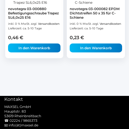
novotegra 03-000880
novotegra 03-000082 EPDM
Befestigungsschraube Trapez
Dichtstreifen 50 x 35 für C-
SL6,0x25 E16
Schiene
inkl. 0 % MwSt.
zzgl.
Versandkosten
inkl. 0 % MwSt.
zzgl.
Versandkosten
Lieferzeit:
ca. 5-10 Tage
Lieferzeit:
ca. 5-10 Tage
0,46
€
0,23
€
In den Warenkorb
In den Warenkorb
Kontakt
MAXSEL GmbH
Hauptstr. 83
53619 Rheinbreitbach
☎
02224 / 9865373
📧
info(ät)maxsel.de