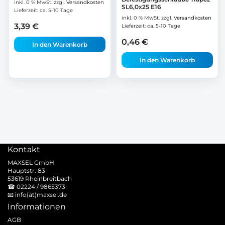
inkl. 0 % MwSt.
zzgl.
Versandkosten
SL6,0x25 E16
Lieferzeit:
ca. 5-10 Tage
inkl. 0 % MwSt.
zzgl.
Versandkosten
3,39
€
Lieferzeit:
ca. 5-10 Tage
0,46
€
In den Warenkorb
In den Warenkorb
Kontakt
MAXSEL GmbH
Hauptstr. 83
53619 Rheinbreitbach
☎
02224 / 9865373
📧
info(ät)maxsel.de
Informationen
AGB