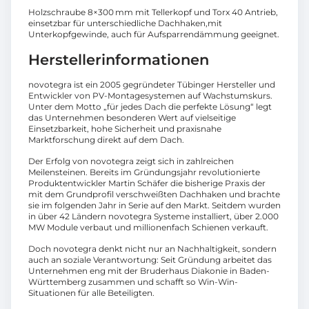
Holzschraube 8×300 mm mit Tellerkopf und Torx 40 Antrieb,
einsetzbar für unterschiedliche Dachhaken,mit
Unterkopfgewinde, auch für Aufsparrendämmung geeignet.
Herstellerinformationen
novotegra ist ein 2005 gegründeter Tübinger Hersteller und
Entwickler von PV-Montagesystemen auf Wachstumskurs.
Unter dem Motto „für jedes Dach die perfekte Lösung“ legt
das Unternehmen besonderen Wert auf vielseitige
Einsetzbarkeit, hohe Sicherheit und praxisnahe
Marktforschung direkt auf dem Dach.
Der Erfolg von novotegra zeigt sich in zahlreichen
Meilensteinen. Bereits im Gründungsjahr revolutionierte
Produktentwickler Martin Schäfer die bisherige Praxis der
mit dem Grundprofil verschweißten Dachhaken und brachte
sie im folgenden Jahr in Serie auf den Markt. Seitdem wurden
in über 42 Ländern novotegra Systeme installiert, über 2.000
MW Module verbaut und millionenfach Schienen verkauft.
Doch novotegra denkt nicht nur an Nachhaltigkeit, sondern
auch an soziale Verantwortung: Seit Gründung arbeitet das
Unternehmen eng mit der Bruderhaus Diakonie in Baden-
Württemberg zusammen und schafft so Win-Win-
Situationen für alle Beteiligten.