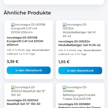
Ähnliche Produkte
novotegra 03-001108
Kurzprofil C47 mit EPDM
novotegra 03-000324
200mm
Modulbefestiger-Set M 30-42
inkl. 0 % MwSt.
zzgl.
Versandkosten
inkl. 0 % MwSt.
zzgl.
Versandkosten
Lieferzeit:
ca. 5-10 Tage
Lieferzeit:
ca. 5-10 Tage
3,39
€
1,05
€
In den Warenkorb
In den Warenkorb
novotegra 03-000343
Basisfuß-Set 13° 150-30
novotegra 03-000880
Befestigungsschraube Trapez