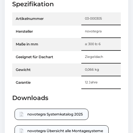
Spezifikation
Artikelnummer
03-000305
Hersteller
novotegra
Maße in mm
a: 300 b: 6
Geeignet für Dachart
Ziegeldach
Gewicht
0,066 kg
Garantie
12 Jahre
Downloads
novotegra Systemkatalog 2025
novotegra Übersicht alle Montagesysteme