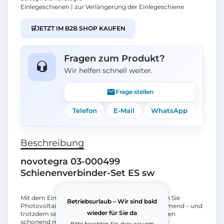
Einlegeschienen | zur Verlängerung der Einlegeschiene
🛒
JETZT IM B2B SHOP KAUFEN
Fragen zum Produkt?
Wir helfen schnell weiter.
Frage stellen
Telefon
E-Mail
WhatsApp
Beschreibung
novotegra 03-000499
Schienenverbinder-Set ES sw
Mit dem Einlegesystem von novotegra befestigen Sie
Betriebsurlaub – Wir sind bald
Photovoltaikmodule spannungsfrei und schwimmend – und
wieder für Sie da
trotzdem sehr sicher und stabil. Die Module werden
schonend mit der Gesamtrahmenlänge in unsere
Bitte beachten Sie, dass wir vom