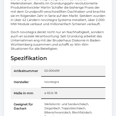
Meilensteinen. Bereits im Gründungsjahr revolutionierte
Produktentwickler Martin Schäfer die bisherige Praxis der
mit dem Grundprofil verschweißten Dachhaken und brachte
sie im folgenden Jahr in Serie auf den Markt. Seitdem wurden
in über 42 Ländern novotegra Systeme installiert, über 2.000
MW Module verbaut und millionenfach Schienen verkauft.
Doch novotegra denkt nicht nur an Nachhaltigkeit, sondern
auch an soziale Verantwortung: Seit Gründung arbeitet das
Unternehmen eng mit der Bruderhaus Diakonie in Baden-
Württemberg zusammen und schafft so Win-Win-
Situationen für alle Beteiligten.
Spezifikation
Artikelnummer
03-000499
Hersteller
novotegra
Maße in mm
a: 65 b: 18
Geeignet für
Welleternit- und Sandwichdach,
Dachart
Ziegeldach, Trapezblechdach,
Biberschwanzdach, Blechfalzdach,