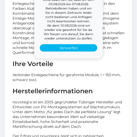
Einlegeschienen gelegt, die novotegra wahlweise in den
03.08.2026 bis 07.08.2026
Farben Alublank und Schwarz anbietet. Je nach
Betriebsferien haben und wir
Sie in diesem Zeitraum leider
Kombination von Schiene und Modul können Sie mit dem
nicht bedienen und Anfragen
Einlege-Montagesystem eine sehr ästhetische, homogene
nicht beantworten können.
Anlagenoberfläche schaffen. Das Einlege-Montagesystem
Ab dem 10.08.2026 sind wir
überzeugt darüber hinaus mit einer durchdachten
wieder wie gewohnt für Sie da.
Konstruktion, einer – auch deshalb – einfachen und schnellen
Wir freuen uns darauf, Sie dann
Montage, mit hoher Fertigungsqualität sowie langlebigen
wieder unterstützen zu dürfen.
und korrosionsfreien Komponenten. Sie machen eine sehr
schnelle Modulmontage sowohl im Hoch- als auch im
Verwerfen
Querformat möglich.
Ihre Vorteile
Verbinder Einlegeschiene für gerahmte Module, l = 150 mm,
schwarz (sw).
Herstellerinformationen
novotegra ist ein 2005 gegründeter Tübinger Hersteller und
Entwickler von PV-Montagesystemen auf Wachstumskurs.
Unter dem Motto „für jedes Dach die perfekte Lösung“ legt
das Unternehmen besonderen Wert auf vielseitige
Einsetzbarkeit, hohe Sicherheit und praxisnahe
Marktforschung direkt auf dem Dach.
Der Erfolg von novotegra zeigt sich in zahlreichen