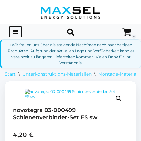
Zum
Inhalt
springen
0
ℹ️ Wir freuen uns über die steigende Nachfrage nach nachhaltigen
Produkten. Aufgrund der aktuellen Lage und Verfügbarkeit kann es
vereinzelt zu längeren Lieferzeiten kommen. Vielen Dank für Ihr
Verständnis!
Start
\
Unterkonstruktions-Materialien
\
Montage-Materialie
novotegra 03-000499
Schienenverbinder-Set ES sw
4,20
€