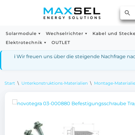
Zum
Inhalt
springen
Solarmodule
Wechselrichter
Kabel und Steck
Elektrotechnik
OUTLET
ℹ️ Wir freuen uns über die steigende Nachfrage n
Start
\
Unterkonstruktions-Materialien
\
Montage-Materialie