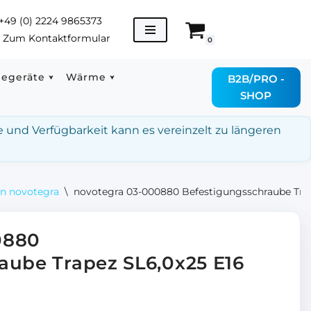
+49 (0) 2224 9865373
→
Zum Kontaktformular
0
degeräte
Wärme
B2B/PRO -
SHOP
e und Verfügbarkeit kann es vereinzelt zu längeren
on novotegra
\
novotegra 03-000880 Befestigungsschraube Trap
0880
aube Trapez SL6,0x25 E16