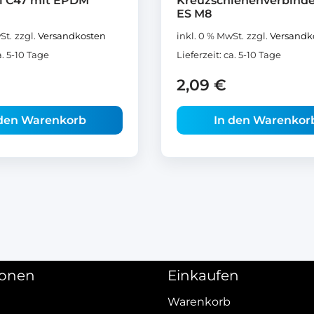
il C47 mit EPDM
Kreuzschienenverbinde
ES M8
St.
zzgl.
Versandkosten
inkl. 0 % MwSt.
zzgl.
Versandk
a. 5-10 Tage
Lieferzeit:
ca. 5-10 Tage
2,09
€
 den Warenkorb
In den Warenkor
ionen
Einkaufen
Warenkorb