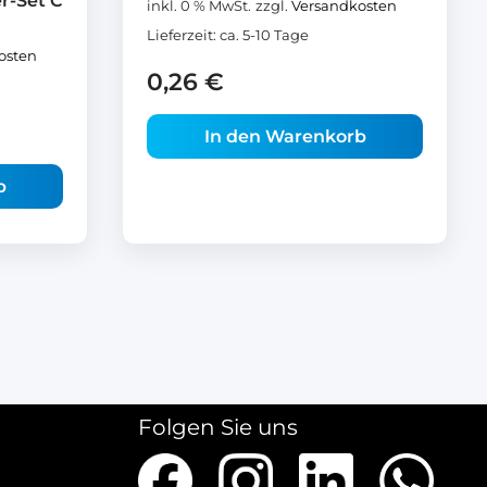
r-Set C
inkl. 0 % MwSt.
zzgl.
Versandkosten
Lieferzeit:
ca. 5-10 Tage
osten
0,26
€
In den Warenkorb
b
Folgen Sie uns