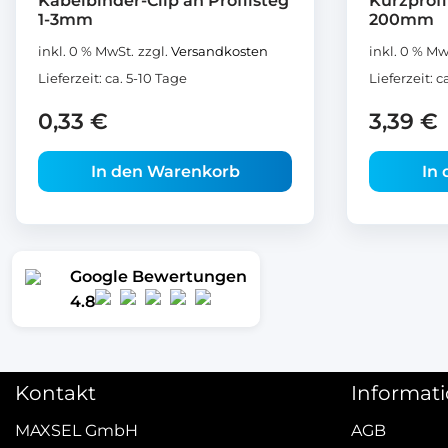
Kabelbinder-Clip an Profilsteg
Kurzprof
1-3mm
200mm
inkl. 0 % MwSt.
zzgl.
Versandkosten
inkl. 0 % Mw
Lieferzeit:
ca. 5-10 Tage
Lieferzeit:
c
0,33
€
3,39
€
In den Warenkorb
In
Google Bewertungen
4.8
Kontakt
Informat
MAXSEL GmbH
AGB