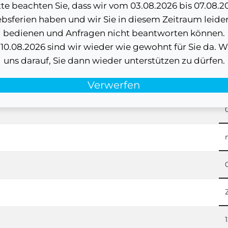
tte beachten Sie, dass wir vom 03.08.2026 bis 07.08.2
hhaken und brachte sie im folgenden Jahr in Serie auf
ebsferien haben und wir Sie in diesem Zeitraum leider
ule verbaut und millionenfach Schienen verkauft.
bedienen und Anfragen nicht beantworten können.
, sondern auch an soziale Verantwortung: Seit Gründu
0.08.2026 sind wir wieder wie gewohnt für Sie da. W
en und schafft so Win-Win-Situationen für alle Betei
uns darauf, Sie dann wieder unterstützen zu dürfen.
Verwerfen