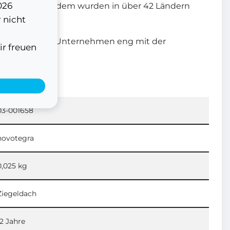
026
 den Markt. Seitdem wurden in über 42 Ländern
 nicht
ng arbeitet das Unternehmen eng mit der
ir freuen
ligten.
03-001658
novotegra
0,025 kg
Ziegeldach
12 Jahre