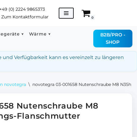
+49 (0) 2224 9865373
→
Zum Kontaktformular
0
degeräte
Wärme
B2B/PRO -
SHOP
e und Verfügbarkeit kann es vereinzelt zu längeren
on novotegra
\
novotegra 03-001658 Nutenschraube M8 N35h mi
1658 Nutenschraube M8
ngs-Flanschmutter