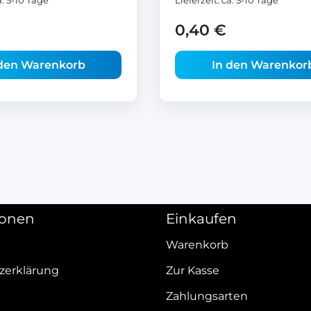
a. 5-10 Tage
Lieferzeit:
ca. 5-10 Tage
0,40
€
 den Warenkorb
In den Warenkor
ionen
Einkaufen
Warenkorb
zerklärung
Zur Kasse
Zahlungsarten