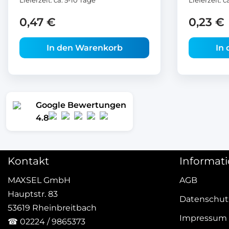
Lieferzeit:
ca. 5-10 Tage
Lieferzeit:
c
0,47
€
0,23
€
In den Warenkorb
In
Google Bewertungen
4.8
Kontakt
Informat
MAXSEL GmbH
AGB
Hauptstr. 83
Datenschut
53619 Rheinbreitbach
Impressum
☎
02224 / 9865373