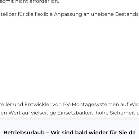
somit nicht erforderlich.
ellbar für die flexible Anpassung an unebene Bestandsdä
steller und Entwickler von PV-Montagesystemen auf Wa
 Wert auf vielseitige Einsetzbarkeit, hohe Sicherheit
Betriebsurlaub – Wir sind bald wieder für Sie da
 Meilensteinen. Bereits im Gründungsjahr revolutioniert