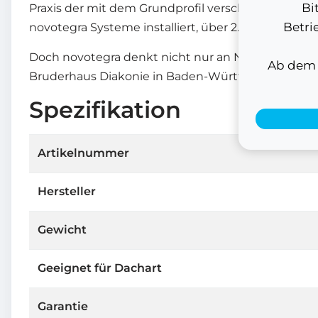
Bi
Praxis der mit dem Grundprofil verschweißten Dac
Betri
novotegra Systeme installiert, über 2.000 MW Mod
Doch novotegra denkt nicht nur an Nachhaltigkeit
Ab dem 1
Bruderhaus Diakonie in Baden-Württemberg zusamm
Spezifikation
Artikelnummer
Hersteller
Gewicht
Geeignet für Dachart
Garantie